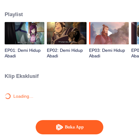
hancur, ia bersama yang lain terdampar di Benua Abadi di luar langit. Di
tempat baru ini, Bai Xiaochun harus menghadapi tantangan yang jauh lebih
Playlist
berat serta musuh-musuh yang jauh lebih kuat.
EP01: Demi Hidup
EP02: Demi Hidup
EP03: Demi Hidup
EP0
Abadi
Abadi
Abadi
Aba
Klip Eksklusif
Loading…
Buka App