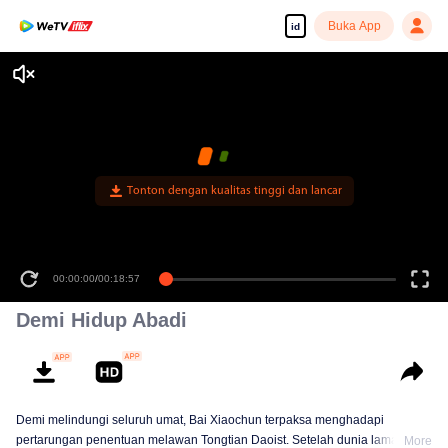
Buka App
id
Tonton dengan kualitas tinggi dan lancar
00:00:00
/
00:18:57
Demi Hidup Abadi
Demi melindungi seluruh umat, Bai Xiaochun terpaksa menghadapi
pertarungan penentuan melawan Tongtian Daoist. Setelah dunia lama
More