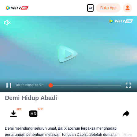
Buka App
id
Tonton dengan kualitas tinggi dan lancar
00:00:00
/
00:18:57
Demi Hidup Abadi
Demi melindungi seluruh umat, Bai Xiaochun terpaksa menghadapi
pertarungan penentuan melawan Tongtian Daoist. Setelah dunia lama
More