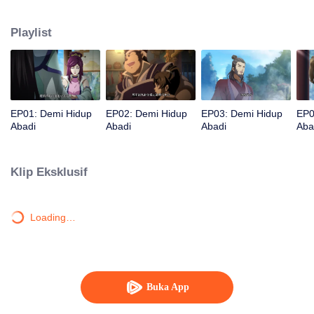
hancur, ia bersama yang lain terdampar di Benua Abadi di luar langit. Di
tempat baru ini, Bai Xiaochun harus menghadapi tantangan yang jauh lebih
Playlist
berat serta musuh-musuh yang jauh lebih kuat.
EP01: Demi Hidup
EP02: Demi Hidup
EP03: Demi Hidup
EP0
Abadi
Abadi
Abadi
Aba
Klip Eksklusif
Loading…
Buka App