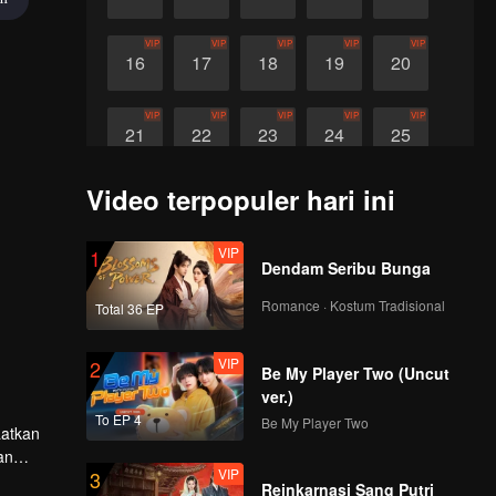
VIP
VIP
VIP
VIP
VIP
16
17
18
19
20
VIP
VIP
VIP
VIP
VIP
21
22
23
24
25
Video terpopuler hari ini
VIP
VIP
VIP
26
27
28
VIP
1
Dendam Seribu Bunga
Romance · Kostum Tradisional
Total 36 EP
VIP
2
Be My Player Two (Uncut
ver.)
To EP 4
Be My Player Two
aatkan
an
VIP
3
ereka
Reinkarnasi Sang Putri