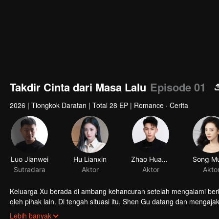
Takdir Cinta dari Masa Lalu
Episode 01
2026
|
Tiongkok Daratan
|
Total 28 EP
|
Romance · Cerita
Luo Jianwei
Sutradara
Keluarga Xu berada di ambang kehancuran setelah mengalami berb
oleh pihak lain. Di tengah situasi itu, Shen Gu datang dan meng
pengambilalihan perusahaan dan rencana licik musuh. Seiring wak
Lebih banyak