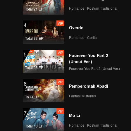
Romance · Kostum Tradisional
Total 21 EP
VIP
4
Overdo
Romance · Cerita
Total 33 EP
VIP
5
Fourever You Part 2
(Uncut Ver.)
Total 25 EP
Fourever You Part 2 (Uncut Ver.)
VIP
6
Pemberontak Abadi
Fantasi Misterius
To EP 152
VIP
7
Mo Li
Romance · Kostum Tradisional
Total 40 EP