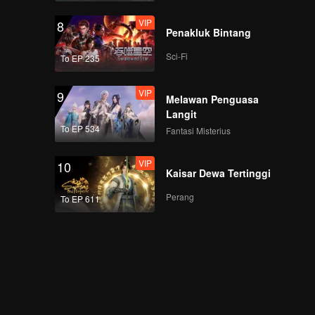
VIP
8
Penakluk Bintang
Sci-Fi
To EP 235
VIP
9
Melawan Penguasa
Langit
To EP 534
Fantasi Misterius
VIP
10
Kaisar Dewa Tertinggi
Perang
To EP 611