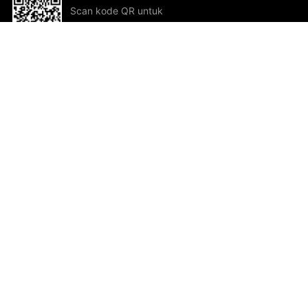
Scan kode QR untuk
mengunduh sekarang!
Bantuan dan Umpan Balik
Te
Saran
Kar
Ik
Al
ted.