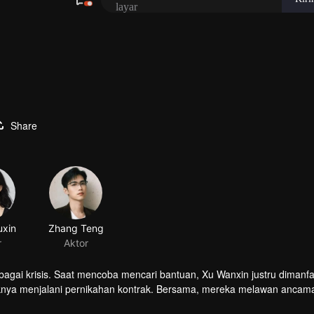
Share
agai krisis. Saat mencoba mencari bantuan, Xu Wanxin justru dimanf
ajaknya menjalani pernikahan kontrak. Bersama, mereka melawan ancam
tu, hubungan mereka berubah menjadi cinta. Namun ternyata, takdir m