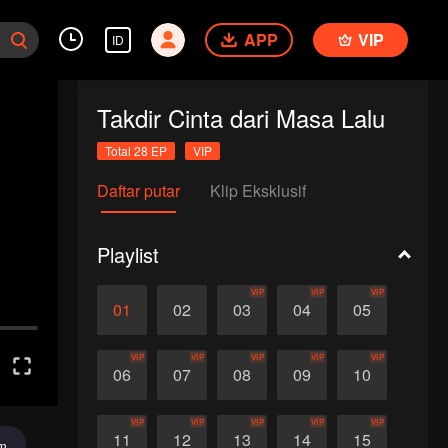
APP
VIP
ID
Takdir Cinta dari Masa Lalu
Total 28 EP
VIP
Daftar putar
Klip Eksklusif
Playlist
VIP
VIP
VIP
01
02
03
04
05
VIP
VIP
VIP
VIP
VIP
06
07
08
09
10
VIP
VIP
VIP
VIP
VIP
11
12
13
14
15