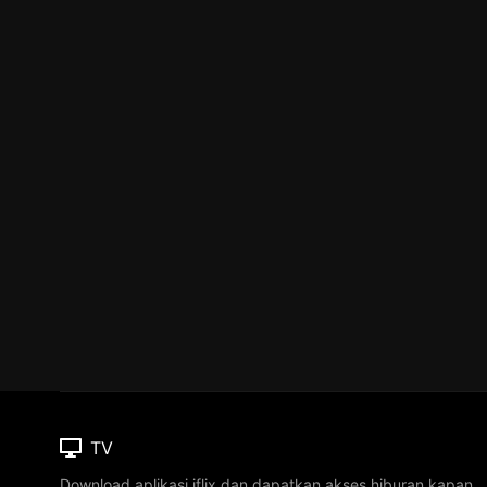
TV
Download aplikasi iflix dan dapatkan akses hiburan kapan