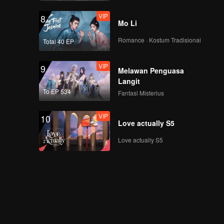
VIP
8
Mo Li
Romance · Kostum Tradisional
Total 40 EP
VIP
9
Melawan Penguasa
Langit
To EP 534
Fantasi Misterius
VIP
10
Love actually S5
Love actually S5