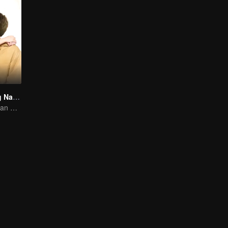
Asistenku yang Nakal
Berkencan dengan Sang Idola