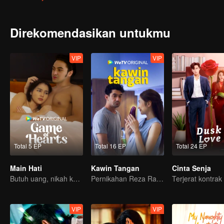
kemudian menjalin cinta yang saling mengisi.
Direkomendasikan untukmu
VIP
VIP
Total 5 EP
Total 16 EP
Total 24 EP
Main Hati
Kawin Tangan
Cinta Senja
Butuh uang, nikah kontrak jadi solusi?
Pernikahan Reza Rahadian dan Mikha Tambayong di ujung tanduk.
Terjerat kontrak 
VIP
VIP