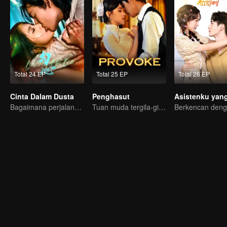
Total 24 EP
Total 25 EP
Total 26 EP
Cinta Dalam Dusta
Penghasut
Bagaimana perjalana pelukis misterius balas dendam?
Tuan muda tergila-gila pada penyanyi misterius