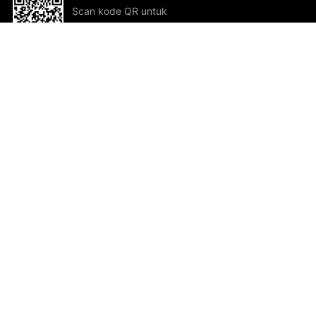
Scan kode QR untuk
mengunduh sekarang!
Bantuan dan Umpan Balik
Te
Saran
Kar
Ik
Al
ted.