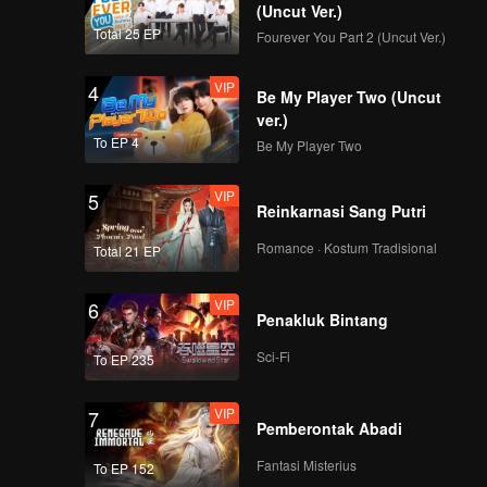
(Uncut Ver.)
Total 25 EP
Fourever You Part 2 (Uncut Ver.)
VIP
4
Be My Player Two (Uncut
ver.)
To EP 4
Be My Player Two
VIP
5
Reinkarnasi Sang Putri
Romance · Kostum Tradisional
Total 21 EP
VIP
6
Penakluk Bintang
Sci-Fi
To EP 235
VIP
7
Pemberontak Abadi
Fantasi Misterius
To EP 152