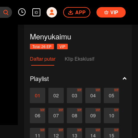
APP
VIP
ID
Menyukaimu
Total 26 EP
VIP
Daftar putar
Klip Eksklusif
Playlist
VIP
VIP
VIP
01
02
03
04
05
VIP
VIP
VIP
VIP
VIP
06
07
08
09
10
VIP
VIP
VIP
VIP
VIP
11
12
13
14
15