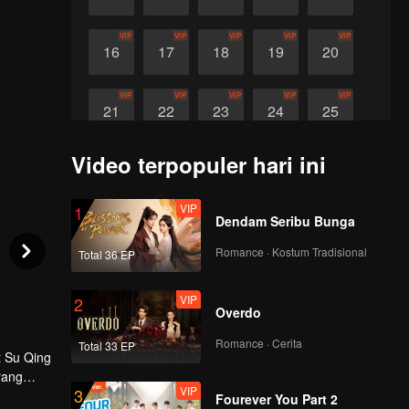
VIP
VIP
VIP
VIP
VIP
16
17
18
19
20
VIP
VIP
VIP
VIP
VIP
21
22
23
24
25
Video terpopuler hari ini
VIP
26
VIP
1
Dendam Seribu Bunga
Romance · Kostum Tradisional
Total 36 EP
VIP
2
Overdo
Romance · Cerita
Total 33 EP
t Su Qing
rang
VIP
3
ngai ini
Fourever You Part 2