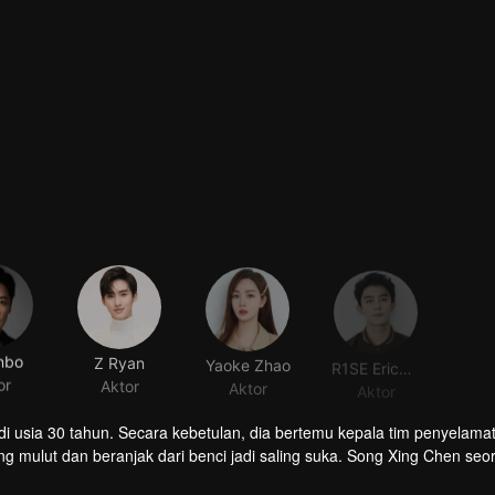
nbo
Z Ryan
Yaoke Zhao
R1SE EricXia
or
Aktor
Aktor
Aktor
i usia 30 tahun. Secara kebetulan, dia bertemu kepala tim penyelama
 mulut dan beranjak dari benci jadi saling suka. Song Xing Chen seo
ang yang dingin dan tak pernah pacaran. Dua orang yang berbeda pera