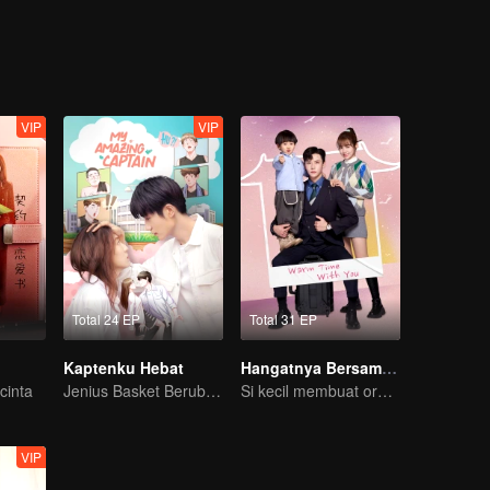
VIP
VIP
Total 24 EP
Total 31 EP
Kaptenku Hebat
Hangatnya Bersamamu
cinta
Jenius Basket Berubah Gender Mencari Cinta Sejati
Si kecil membuat orang tua palsu jadi nyata
VIP