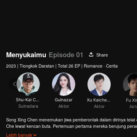
Menyukaimu
Episode 01
Share
2023
|
Tiongkok Daratan
|
Total 26 EP
|
Romance · Cerita
Shu-Kai Chung
Gulnazar
Xu Kaicheng
Fu Xi
Sutradara
Aktor
Aktor
Akt
Song Xing Chen menemukan jiwa pemberontak dalam dirinya telat d
Che lewat kencan buta. Pertemuan pertama mereka berujung perang
yang cantik, ceria dan berjiwa bebas, sedangkan Su Qing Che seor
Lebih banyak