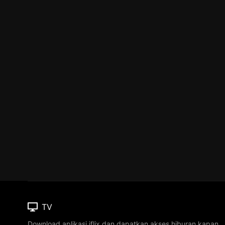
TV
Download aplikasi iflix dan dapatkan akses hiburan kapan