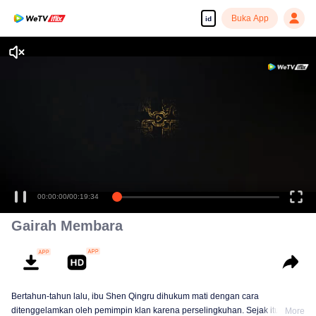
Buka App
id
00:00:00
/
00:19:34
Gairah Membara
Bertahun-tahun lalu, ibu Shen Qingru dihukum mati dengan cara
ditenggelamkan oleh pemimpin klan karena perselingkuhan. Sejak itu, Shen
More