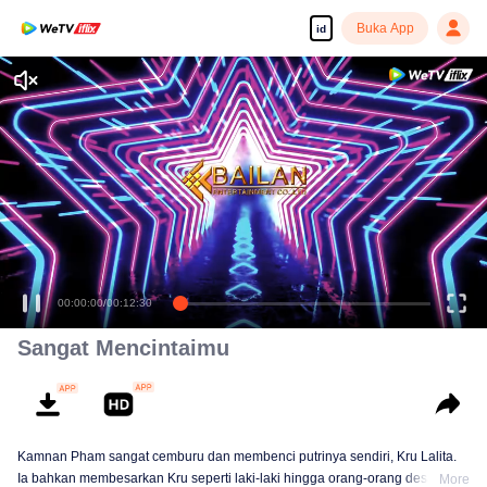
Buka App
id
00:00:00
/
00:12:30
Sangat Mencintaimu
Kamnan Pham sangat cemburu dan membenci putrinya sendiri, Kru Lalita.
Ia bahkan membesarkan Kru seperti laki-laki hingga orang-orang desa
More