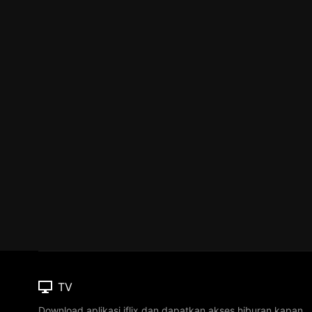
TV
Download aplikasi iflix dan dapatkan akses hiburan kapan