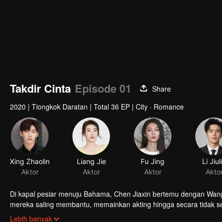
Takdir Cinta
Episode 01
Share
2020
|
Tiongkok Daratan
|
Total 36 EP
|
City · Romance
Xing Zhaolin
Liang Jie
Fu Jing
Li Jiul
Aktor
Aktor
Aktor
Akto
Di kapal pesiar menuju Bahama, Chen Jiaxin bertemu dengan Wang X
mereka saling membantu, memainkan akting hingga secara tidak 
dalam kehidupan satu sama lain sebagai pasangan menikah yang ti
Lebih banyak