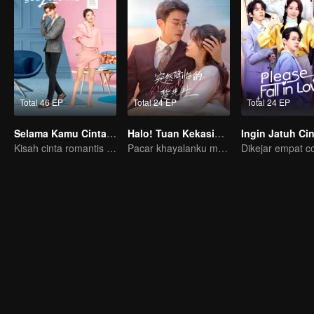
Total 46 EP
Total 24 EP
Total 24 EP
Selama Kamu Cinta Aku
Halo! Tuan Kekasihku
Ingin Jatuh Ci
Kisah cinta romantis Dylan Xiong dan Lai Yumeng
Pacar khayalanku muncul di dunia nyata