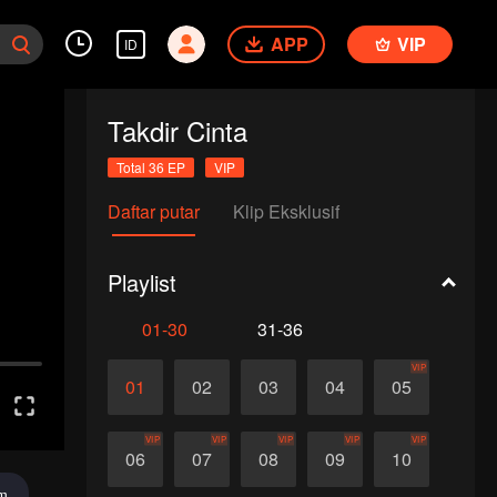
APP
VIP
ID
Takdir Cinta
Total 36 EP
VIP
Daftar putar
Klip Eksklusif
Playlist
01-30
31-36
VIP
01
02
03
04
05
VIP
VIP
VIP
VIP
VIP
06
07
08
09
10