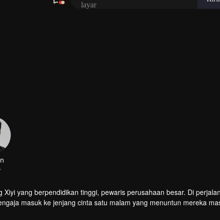
in
r
iyi yang berpendidikan tinggi, pewaris perusahaan besar. Di perjala
sengaja masuk ke jenjang cinta satu malam yang menuntun mereka ma
dak dapat bercerai karena kehamilan dan tekanan keluarga. Tak lama