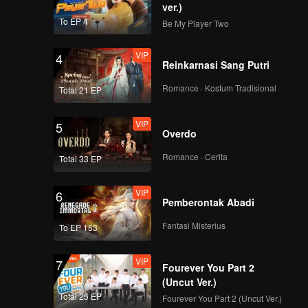
skan
ver.)
 Chen
To EP 4
Be My Player Two
ri teman-
bih
VIP
4
cara
Reinkarnasi Sang Putri
idup.
Romance · Kostum Tradisional
Total 21 EP
VIP
5
Overdo
Romance · Cerita
Total 33 EP
VIP
6
Pemberontak Abadi
Fantasi Misterius
To EP 153
VIP
7
Fourever You Part 2
(Uncut Ver.)
Total 25 EP
Fourever You Part 2 (Uncut Ver.)