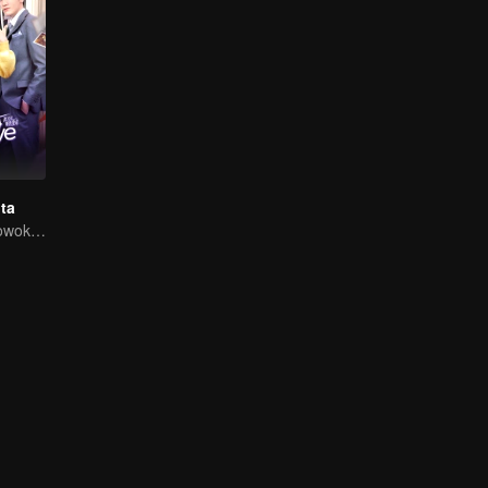
nta
Dikejar empat cowok harus pilih satu