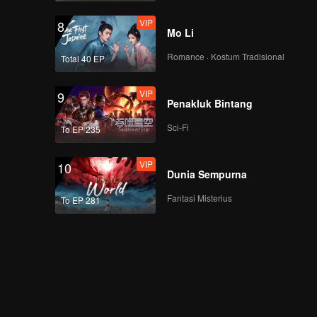
VIP
8
Mo Li
Romance · Kostum Tradisional
Total 40 EP
VIP
9
Penakluk Bintang
Sci-Fi
To EP 235
VIP
10
Dunia Sempurna
Fantasi Misterius
To EP 281