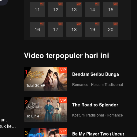
VIP
VIP
VIP
VIP
VIP
11
12
13
14
15
VIP
VIP
VIP
VIP
VIP
16
17
18
19
20
VIP
VIP
VIP
VIP
VIP
21
22
23
24
25
Video terpopuler hari ini
VIP
VIP
VIP
VIP
VIP
26
27
28
29
30
VIP
1
Dendam Seribu Bunga
Romance · Kostum Tradisional
Total 36 EP
VIP
2
The Road to Splendor
Kostum Tradisional · Romance
To EP 4
nan,
suk ke
VIP
3
 setelah
Be My Player Two (Uncut