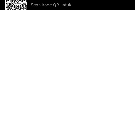
Scan kode QR untuk
mengunduh sekarang!
Bantuan dan Umpan Balik
Te
Saran
Kar
Ik
Al
ted.