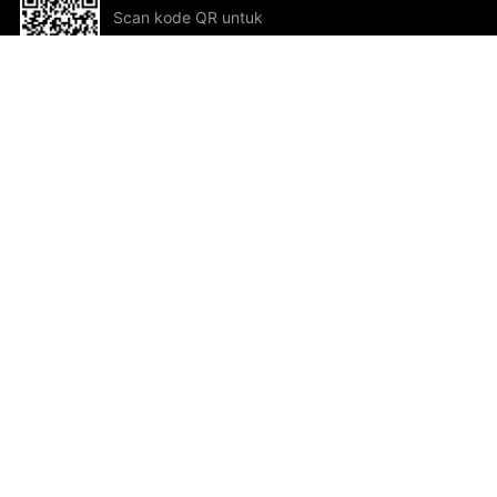
Scan kode QR untuk
mengunduh sekarang!
Bantuan dan Umpan Balik
Te
Saran
Kar
Ik
Al
ted.