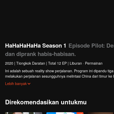
HaHaHaHaHa Season 1
Episode Pilot: D
dan diprank habis-habisan.
2020
|
Tiongkok Daratan
|
Total 12 EP
|
Liburan · Permainan
Ini adalah sebuah reality show perjalanan. Program ini dipandu t
melakukan perjalanan sesungguhnya melintasi China dari timur ke b
penuh tekanan dan keterbatasan waktu. Maka, yang ikut acara ini h
Lebih banyak
penonton mendapat pengalaman emosional dan kondisi di dunia ny
Direkomendasikan untukmu