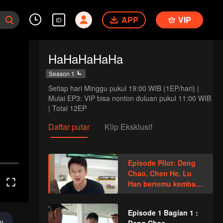
APP
VIP
ID
HaHaHaHaHa
Season 1
Setiap hari Minggu pukul 19:00 WIB (1EP/hari) | 
Mulai EP3: VIP bisa nonton duluan pukul 11:00 WIB 
| Total 12EP
Daftar putar
Klip Eksklusif
Episode Pilot: Deng
Chao, Chen He, Lu
Han bertemu kembali
dan diprank habis-
habisan.
Episode 1 Bagian 1 :