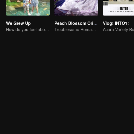
We Grew Up
Peach Blossom Origin
Vlog! INTO1!
How do you feel about having two children at home?
Troublesome Romance - Wei Zheming's Searching for Wife in Two Lives