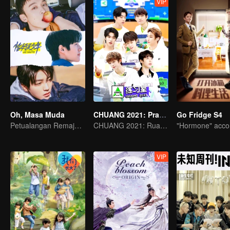
VIP
Oh, Masa Muda
CHUANG 2021: Practice Room
Go Fridge S4
Petualangan Remaja: Segera Dimulai
CHUANG 2021: Ruang Latihan
VIP