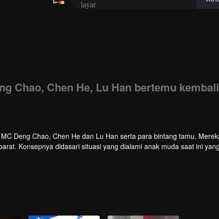
eng Chao, Chen He, Lu Han bertemu kembali
iga MC Deng Chao, Chen He dan Lu Han serta para bintang tamu. Merek
arat. Konsepnya didasari situasi yang dialami anak muda saat ini yan
anya bisa bersantai setelah masalah dan tugas selesai. Isinya diranca
ata.