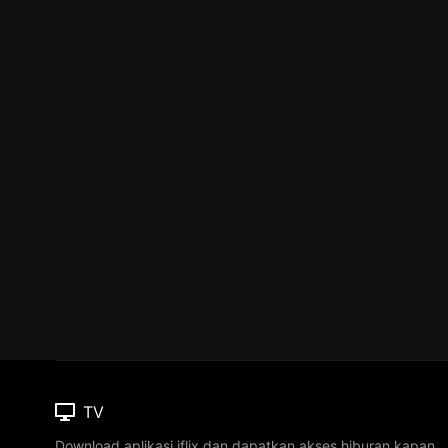
TV
Download aplikasi iflix dan dapatkan akses hiburan kapan