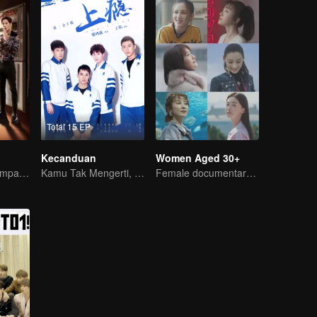
Total 15 EP
Kecanduan
Women Aged 30+
"Hormone" accompanies you to dinner
Kamu Tak Mengerti, Ini Juga Cinta
Female documentary talk show