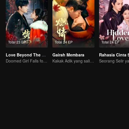
Total 23 EP
Total 24 EP
Total 24 EP
Love Beyond The Curse (Thai Ver.)
Gairah Membara
Doomed Girl Falls for the Immortal Vampire
Kakak Adik yang saling jatuh cinta? Bisakah mereka bersatu?