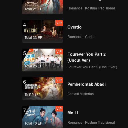
Romance · Kostum Tradisional
Total 21 EP
VIP
4
Overdo
Romance · Cerita
Total 33 EP
VIP
5
Fourever You Part 2
(Uncut Ver.)
Total 25 EP
Fourever You Part 2 (Uncut Ver.)
VIP
6
Pemberontak Abadi
Fantasi Misterius
To EP 152
VIP
7
Mo Li
Romance · Kostum Tradisional
Total 40 EP