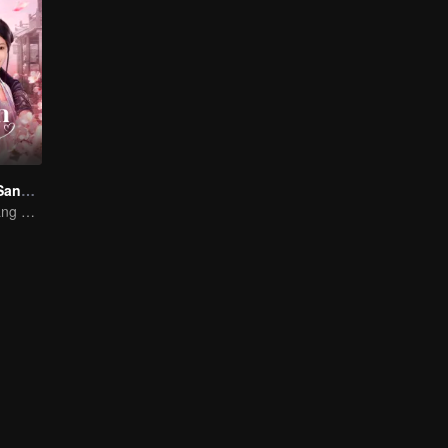
Rahasia Cinta Sang Selir
Seorang Selir yang ditindas akhirnya memberanikan diri untuk balas dendam!