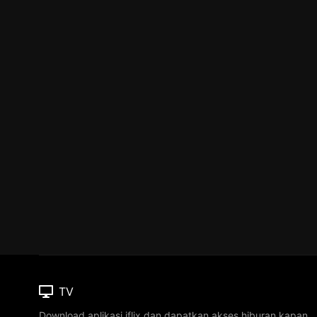
TV
Download aplikasi iflix dan dapatkan akses hiburan kapan