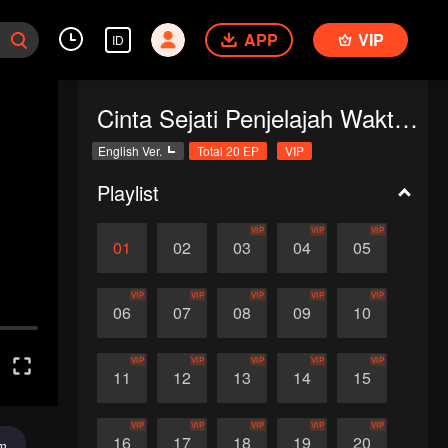
APP
VIP
ID
Cinta Sejati Penjelajah Waktu (English Ver.)
English Ver.
Total 20 EP
VIP
Playlist
VIP
VIP
VIP
01
02
03
04
05
VIP
VIP
VIP
VIP
VIP
06
07
08
09
10
VIP
VIP
VIP
VIP
VIP
11
12
13
14
15
VIP
VIP
VIP
VIP
VIP
16
17
18
19
20