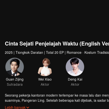
Cinta Sejati Penjelajah Waktu (English Ver
2025
|
Tiongkok Daratan
|
Total 20 EP
|
Romance · Kostum Tradisio
Guan Zijing
Wei Xiao
Deng Kai
Sutradara
Aktor
Aktor
Seorang pekerja kantoran modern terlempar ke masa lalu dan me
suaminya, Pangeran Ling. Setelah beberapa kali dijebak, ia sadar 
kematian ibu Pangeran Ling! Bersama sang pangeran, ia pun menc
Lebih banyak