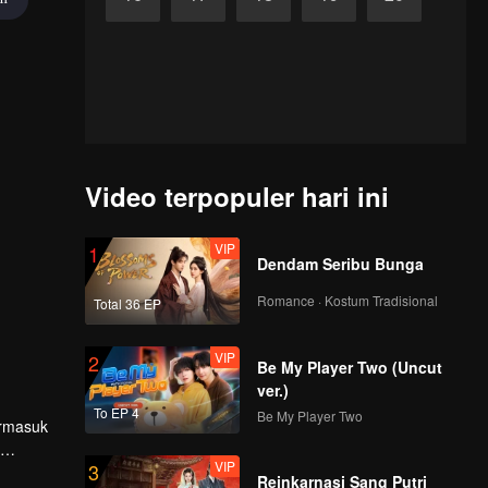
Video terpopuler hari ini
VIP
1
Dendam Seribu Bunga
Romance · Kostum Tradisional
Total 36 EP
VIP
2
Be My Player Two (Uncut
ver.)
To EP 4
Be My Player Two
ermasuk
VIP
3
Reinkarnasi Sang Putri