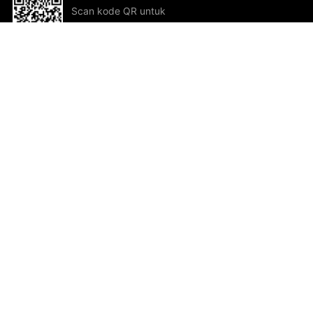
Scan kode QR untuk
mengunduh sekarang!
Bantuan dan Umpan Balik
Te
Saran
Kar
Ik
Al
ted.