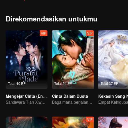
Direkomendasikan untukmu
VIP
VIP
Total 40 EP
Total 24 EP
Total 37 EP
Mengejar Cinta (English Ver.)
Cinta Dalam Dusta
Sandiwara Tian Xiwei dan Zhang Linghe berubah jadi cinta
Bagaimana perjalana pelukis misterius balas dendam?
VIP