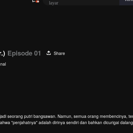
.)
Episode 01
Share
nal
njadi seorang putri bangsawan. Namun, semua orang membencinya, t
bahwa "penjahatnya" adalah dirinya sendiri dan bahkan dicurigai dalang
ari kebenaran.