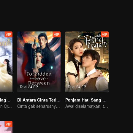
VIP
VIP
VIP
Total 24 EP
Total 24 EP
Kekasih Sang Naga (English Ver.)
Di Antara Cinta Terlarang
Penjara Hati Sang Jenderal (Thai Ver.)
Empat Kehidupan Cinta
Cinta gak seharusnya ada antara mereka
Awal diselamatkan, tetapi hanya untuk di kurung?
VIP