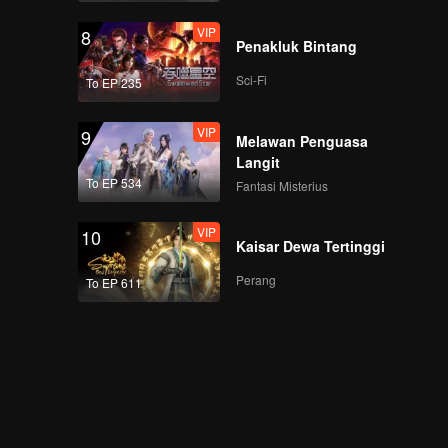
VIP
8
Penakluk Bintang
Sci-Fi
To EP 235
VIP
9
Melawan Penguasa
Langit
To EP 534
Fantasi Misterius
VIP
10
Kaisar Dewa Tertinggi
Perang
To EP 611