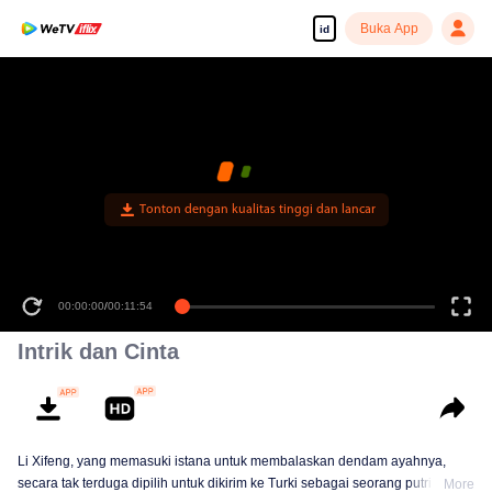
Buka App
id
Tonton dengan kualitas tinggi dan lancar
00:00:00
/
00:11:54
Intrik dan Cinta
Li Xifeng, yang memasuki istana untuk membalaskan dendam ayahnya,
secara tak terduga dipilih untuk dikirim ke Turki sebagai seorang putri untuk
More