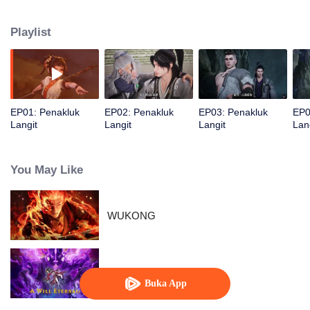
sosok Dewa abadi.
Playlist
EP01: Penakluk
EP02: Penakluk
EP03: Penakluk
EP0
Langit
Langit
Langit
Lan
You May Like
WUKONG
Demi Hidup Abadi
Buka App