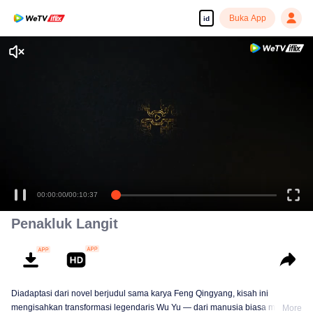
Buka App
id
00:00:00
/
00:10:37
Penakluk Langit
Diadaptasi dari novel berjudul sama karya Feng Qingyang, kisah ini
mengisahkan transformasi legendaris Wu Yu — dari manusia biasa menjadi
More