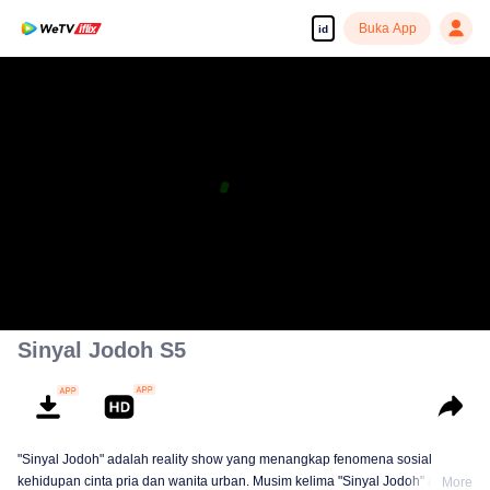
Buka App
id
Sinyal Jodoh S5
"Sinyal Jodoh" adalah reality show yang menangkap fenomena sosial
kehidupan cinta pria dan wanita urban. Musim kelima "Sinyal Jodoh" akan
More