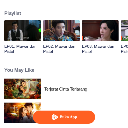
menyangka akan bertemu kembali mantan kekasihnya, Qin Kewen, yang
telah berpisah tiga tahun lalu. Misi Wen Yunong menghadapi rintangan
Playlist
berulang karena Qin Kewen kembali dengan tekad balas dendam, Ia
bertekad untuk mengungkap Wen Yunong sebagai penipu cinta. Meskipun
sikap mereka bertentangan, emosi mereka semakin dalam di setiap
pertemuan.
VIP
VIP
EP01: Mawar dan
EP02: Mawar dan
EP03: Mawar dan
EP0
Pistol
Pistol
Pistol
Pist
You May Like
Terjerat Cinta Terlarang
Terjebak Kamu
Buka App