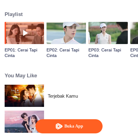
Namun, Fu Yancheng tahu bahwa Sheng Mian adalah Penny, lalu berusaha
memperbaiki hubungan mereka dan memutuskan untuk bersama
Playlist
selamanya.
EP01: Cerai Tapi
EP02: Cerai Tapi
EP03: Cerai Tapi
EP0
Cinta
Cinta
Cinta
Cin
You May Like
Terjebak Kamu
Nikah Lagi Yuk!
Buka App