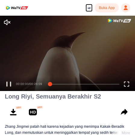
Buka App
id
00:00:00
/
00:26:09
Long Riyi, Semuanya Berakhir S2
Zhang Jingmei patah hati karena kejadian yang menimpa Kakak-Beradik
Long, dan memutuskan untuk meninggalkan tempat yang sedih tersebut.
More