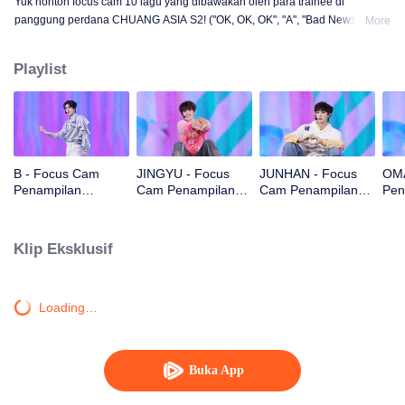
Yuk nonton focus cam 10 lagu yang dibawakan oleh para trainee di
panggung perdana CHUANG ASIA S2! ("OK, OK, OK", "A", "Bad News",
More
"Hard to Say", "Attention", "Firework", "Still Monster", "Super", "True Love",
"Under the Moon Road")
Playlist
B - Focus Cam
JINGYU - Focus
JUNHAN - Focus
OMA
Penampilan
Cam Penampilan
Cam Penampilan
Pen
Panggung Pertama
Panggung Pertama
Panggung Pertama
Pan
CHUANG ASIA S2
CHUANG ASIA S2
CHUANG ASIA S2
CHU
Klip Eksklusif
Loading…
Buka App