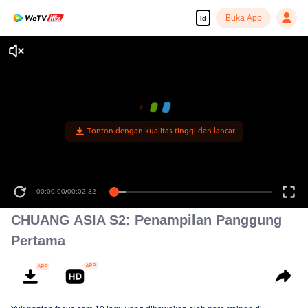
Buka App
id
Tonton dengan kualitas tinggi dan lancar
00:00:00
/
00:02:32
CHUANG ASIA S2: Penampilan Panggung
Pertama