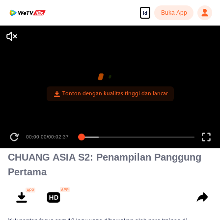
Buka App
id
Tonton dengan kualitas tinggi dan lancar
00:00:00
/
00:02:37
CHUANG ASIA S2: Penampilan Panggung
Pertama