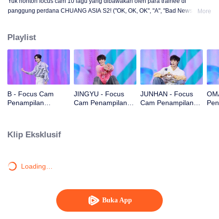
Yuk nonton focus cam 10 lagu yang dibawakan oleh para trainee di
panggung perdana CHUANG ASIA S2! ("OK, OK, OK", "A", "Bad News",
More
"Hard to Say", "Attention", "Firework", "Still Monster", "Super", "True Love",
"Under the Moon Road")
Playlist
B - Focus Cam
JINGYU - Focus
JUNHAN - Focus
OMA
Penampilan
Cam Penampilan
Cam Penampilan
Pen
Panggung Pertama
Panggung Pertama
Panggung Pertama
Pan
CHUANG ASIA S2
CHUANG ASIA S2
CHUANG ASIA S2
CHU
Klip Eksklusif
Loading…
Buka App