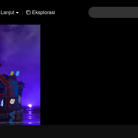
Lanjut
|
Eksplorasi