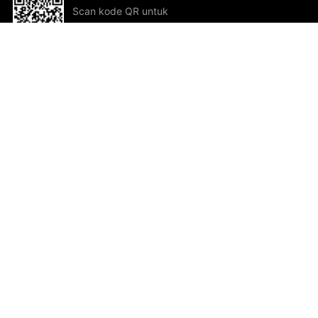
Scan kode QR untuk
mengunduh sekarang!
Bantuan dan Umpan Balik
Te
Saran
Kar
Ik
Al
ted.