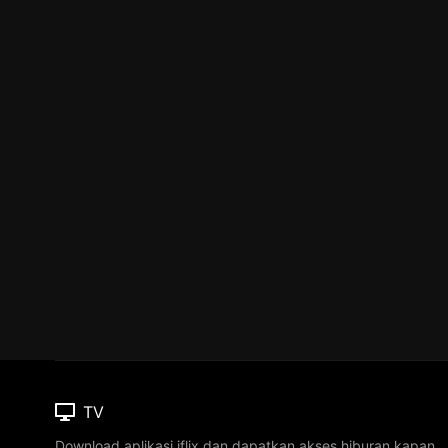
TV
Download aplikasi iflix dan dapatkan akses hiburan kapan