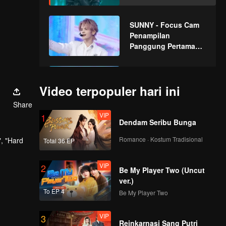
CHUANG ASIA S2
SUNNY - Focus Cam
Penampilan
Panggung Pertama
CHUANG ASIA S2
TATA- Focus Cam
Penampilan
Video terpopuler hari ini
Panggung Pertama
Share
CHUANG ASIA S2
VIP
1
Dendam Seribu Bunga
XIONG - Focus Cam
Penampilan
Romance · Kostum Tradisional
, "Hard
Total 36 EP
Panggung Pertama
CHUANG ASIA S2
VIP
2
Be My Player Two (Uncut
DORN - Focus Cam
ver.)
Penampilan
To EP 4
Be My Player Two
Panggung Pertama
CHUANG ASIA S2
VIP
3
Reinkarnasi Sang Putri