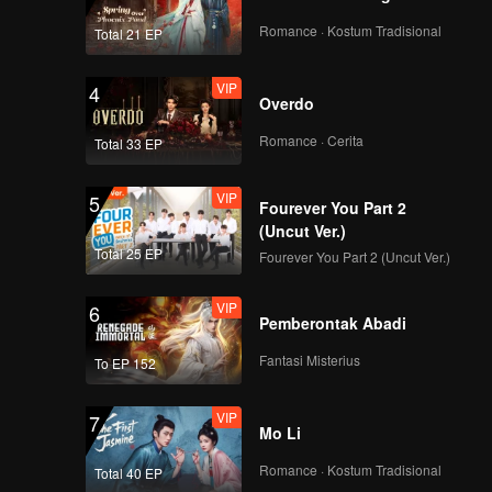
LU JUNXI - Focus
Cam Penampilan
Romance · Kostum Tradisional
Total 21 EP
Panggung Pertama
CHUANG ASIA S2
VIP
4
Overdo
GUANMING - Focus
Cam Penampilan
Romance · Cerita
Total 33 EP
Panggung Pertama
CHUANG ASIA S2
VIP
5
Fourever You Part 2
KEVIN - Focus Cam
(Uncut Ver.)
Penampilan
Total 25 EP
Fourever You Part 2 (Uncut Ver.)
Panggung Pertama
CHUANG ASIA S2
VIP
6
Pemberontak Abadi
LIZI - Focus Cam
Penampilan
Fantasi Misterius
To EP 152
Panggung Pertama
CHUANG ASIA S2
VIP
7
Mo Li
SHEN - Focus Cam
Penampilan
Romance · Kostum Tradisional
Total 40 EP
Panggung Pertama