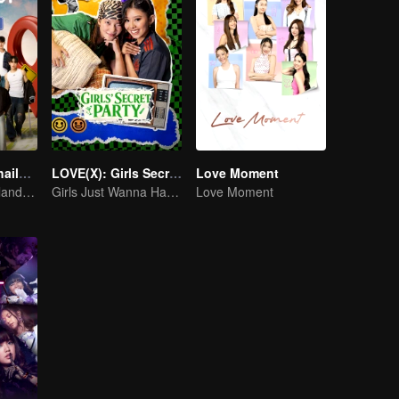
Boys Lost in Thailand·Behind the Scene
LOVE(X): Girls Secret Party
Love Moment
Tersesat di Thailand, belajar bareng dari perbedaan.
Girls Just Wanna Have Fun
Love Moment