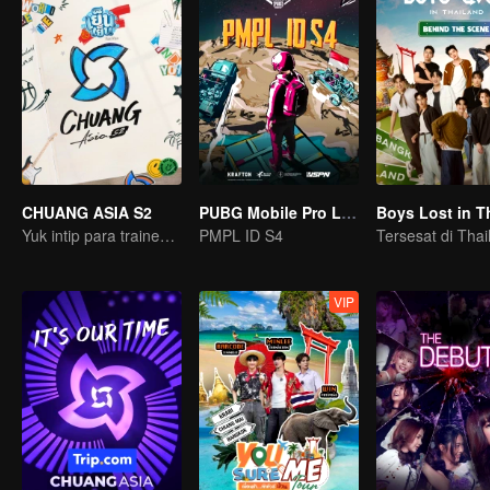
CHUANG ASIA S2
PUBG Mobile Pro League S4
Yuk intip para trainee ini, pilih idolamu!
PMPL ID S4
VIP