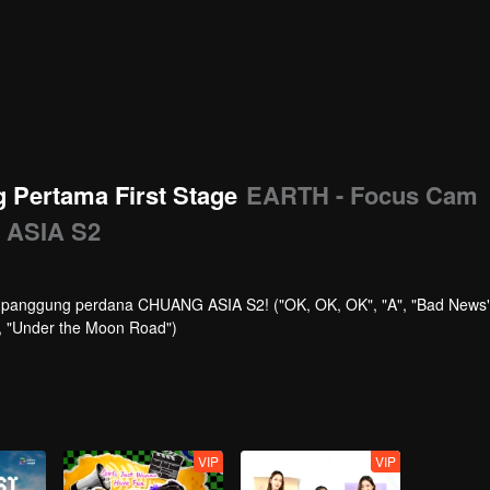
Pertama First Stage
EARTH - Focus Cam
 ASIA S2
di panggung perdana CHUANG ASIA S2! ("OK, OK, OK", "A", "Bad News"
ve", "Under the Moon Road")
VIP
VIP