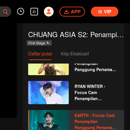
Cam Penampilan
APP
VIP
Panggung Pertama
ID
CHUANG ASIA S2
TZI XUAN - Focus
CHUANG ASIA S2: Penampilan Panggung Pertama
Cam Penampilan
Panggung Pertama
First Stage
CHUANG ASIA S2
Daftar putar
Klip Eksklusif
RICKY - Focus Cam
Penampilan
Panggung Pertama
CHUANG ASIA S2
RYAN WINTER -
Focus Cam
Penampilan
Panggung Pertama
CHUANG ASIA S2
EARTH - Focus Cam
Penampilan
Panggung Pertama