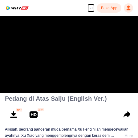
Buka App
id
Pedang di Atas Salju (English Ver.)
Alkisah, seorang pangeran muda bernama Xu Feng Nian mengecewakan
ayahnya, Xu Xiao yang menggemblengnya dengan keras demi
More