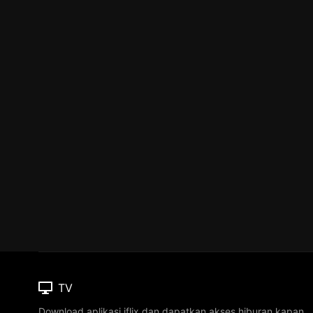
TV
Download aplikasi iflix dan dapatkan akses hiburan kapan