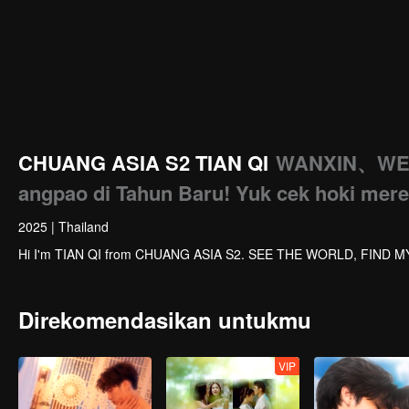
CHUANG ASIA S2 TIAN QI
WANXIN、WEI
angpao di Tahun Baru! Yuk cek hoki mere
2025
|
Thailand
Hi I'm TIAN QI from CHUANG ASIA S2. SEE THE WORLD, FIND M
Direkomendasikan untukmu
VIP