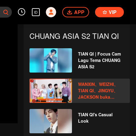
APP
VIP
ID
CHUANG ASIA S2 TIAN QI
TIAN QI | Focus Cam
Lagu Tema CHUANG
ASIA S2
WANXIN、WEIZHI、
TIAN QI、JINGYU、
JACKSON buka
angpao di Tahun
Baru! Yuk cek hoki
TIAN QI's Casual
mereka!
Look