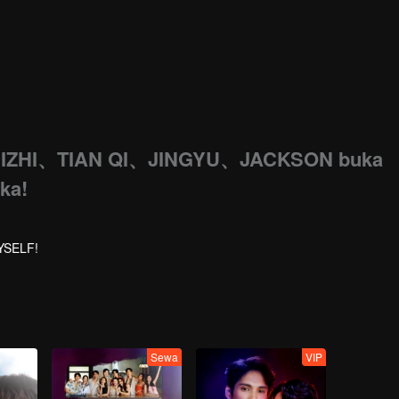
ZHI、TIAN QI、JINGYU、JACKSON buka
ka!
YSELF!
Sewa
VIP