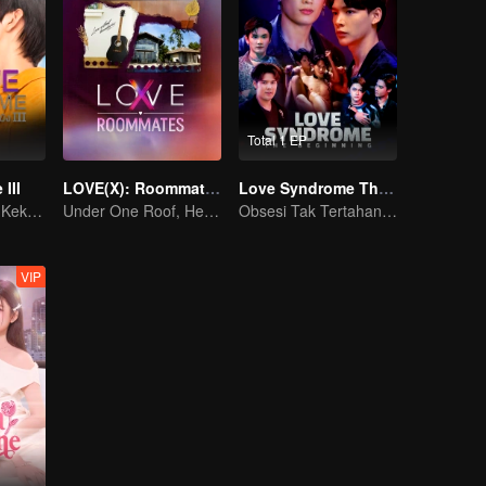
Total 1 EP
III
LOVE(X): Roommates
Love Syndrome The Beginning Special Episode
Membangkitkan Kekasih Amnesia
Under One Roof, Hearts Unlocked! The LOVE(X) Roommates Special
Obsesi Tak Tertahankan
VIP