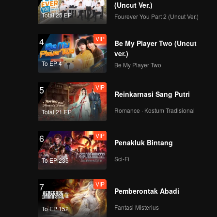
(Uncut Ver.)
Total 25 EP
Fourever You Part 2 (Uncut Ver.)
VIP
4
Be My Player Two (Uncut
ver.)
To EP 4
Be My Player Two
VIP
5
Reinkarnasi Sang Putri
Romance · Kostum Tradisional
Total 21 EP
VIP
6
Penakluk Bintang
Sci-Fi
To EP 235
VIP
7
Pemberontak Abadi
Fantasi Misterius
To EP 152