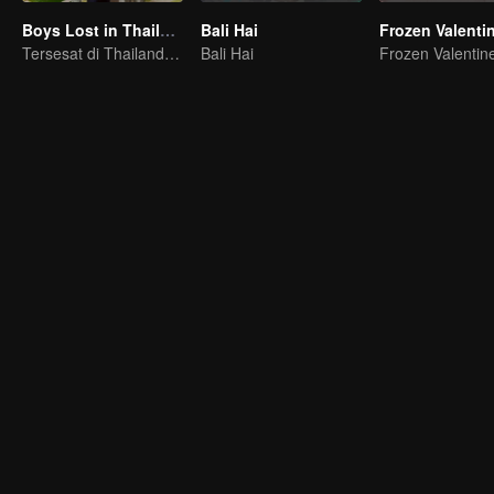
Boys Lost in Thailand·Behind the Scene
Bali Hai
Frozen Valenti
Tersesat di Thailand, belajar bareng dari perbedaan.
Bali Hai
Frozen Valentin