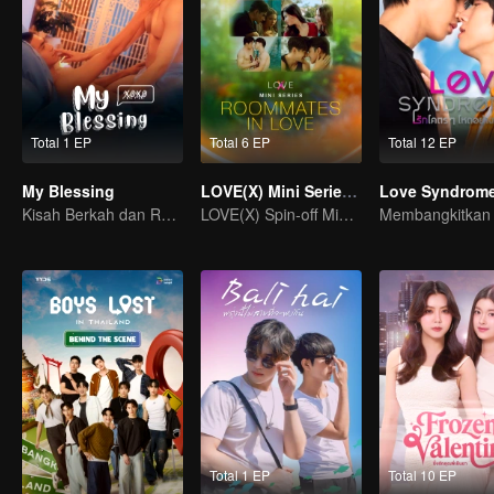
Total 1 EP
Total 6 EP
Total 12 EP
My Blessing
LOVE(X) Mini Series: Roommates In Love
Love Syndrome 
Kisah Berkah dan Renungan Hidup
LOVE(X) Spin-off Mini Series
Total 1 EP
Total 10 EP