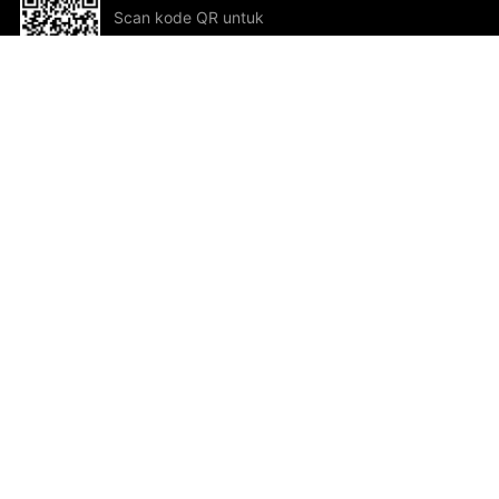
Scan kode QR untuk
mengunduh sekarang!
Bantuan dan Umpan Balik
Te
Saran
Kar
Ik
Al
ted.