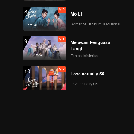
VIP
8
Mo Li
Romance · Kostum Tradisional
Total 40 EP
VIP
9
Melawan Penguasa
Langit
To EP 534
Fantasi Misterius
VIP
10
Love actually S5
Love actually S5