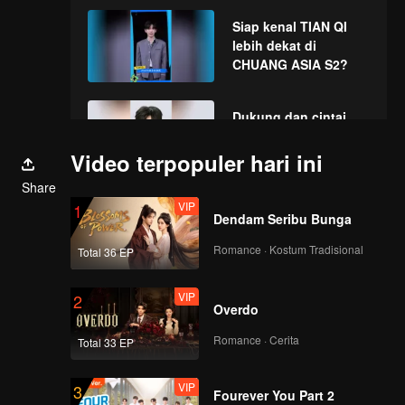
Siap kenal TIAN QI
lebih dekat di
CHUANG ASIA S2?
Dukung dan cintai
TIAN QI di CHUANG
ASIA S2
Video terpopuler hari ini
Share
VIP
1
Dendam Seribu Bunga
Romance · Kostum Tradisional
Total 36 EP
VIP
2
Overdo
Romance · Cerita
Total 33 EP
VIP
3
Fourever You Part 2