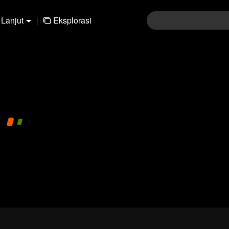
Lanjut
|
Eksplorasi