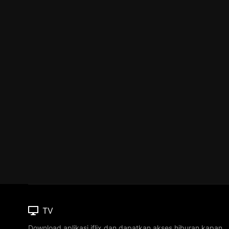
TV
Download aplikasi iflix dan dapatkan akses hiburan kapan