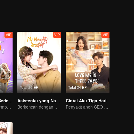
ta bekerja di perusahaan Xu Jiaxu. Tak ayal, pertemuan kembali ini m
eka dengan mudah jadi sepasang kekasih. Berbagai rintangan harus dila
VIP
VIP
VIP
Total 26 EP
Total 24 EP
Imperfect The Series S2
Asistenku yang Nakal
Cintai Aku Tiga Hari
Aku yang Tak Sempurna
Berkencan dengan Sang Idola
Penyakit aneh CEO sembuh habis dicium