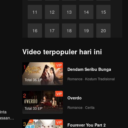
11
12
13
14
15
16
17
18
19
20
21
22
23
24
25
Video terpopuler hari ini
Tamat
VIP
1
26
Dendam Seribu Bunga
Romance · Kostum Tradisional
Total 36 EP
VIP
2
Overdo
Romance · Cerita
Total 33 EP
inta
rasaan
VIP
3
ah
Fourever You Part 2