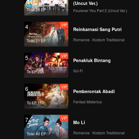
embuat
(Uncut Ver.)
lui,
Total 25 EP
Fourever You Part 2 (Uncut Ver.)
VIP
4
Reinkarnasi Sang Putri
Romance · Kostum Tradisional
Total 21 EP
VIP
5
Penakluk Bintang
Sci-Fi
To EP 235
VIP
6
Pemberontak Abadi
Fantasi Misterius
To EP 152
VIP
7
Mo Li
Romance · Kostum Tradisional
Total 40 EP