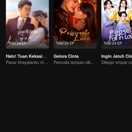
Total 24 EP
Total 24 EP
Total 24 EP
Halo! Tuan Kekasihku
Gelora Cinta
Ingin Jatuh Ci
Pacar khayalanku muncul di dunia nyata
Pemuda tampan siksa cinta pertamanya