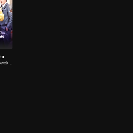
nta
Dikejar empat cowok harus pilih satu