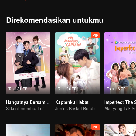
menjadi pemimpin sebuah perusahaan. Di lain pihak, Lu Jia ternya
cinta lama kembali bersemi. Walau saling cinta, bukan berarti mer
sampai akhirnya mereka resmi jadi sejoli.
Direkomendasikan untukmu
VIP
Total 31 EP
Total 24 EP
Total 16 EP
Hangatnya Bersamamu
Kaptenku Hebat
Si kecil membuat orang tua palsu jadi nyata
Jenius Basket Berubah Gender Mencari Cinta Sejati
VIP