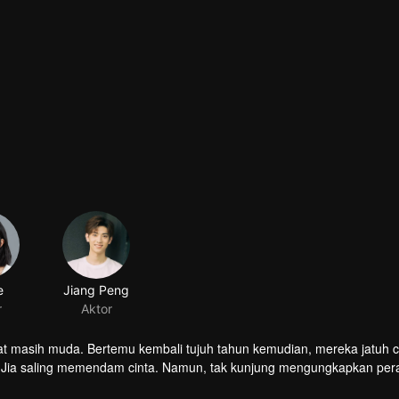
t masih muda. Bertemu kembali tujuh tahun kemudian, mereka jatuh c
 Lu Jia saling memendam cinta. Namun, tak kunjung mengungkapkan pe
berlalu. Keduanya bertemu setelah sekian tahun berpisah. Xu Jiaxu tel