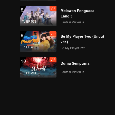
VIP
8
Melawan Penguasa
Langit
To EP 533
Fantasi Misterius
VIP
9
Be My Player Two (Uncut
ver.)
To EP 4
Be My Player Two
VIP
10
Dunia Sempurna
Fantasi Misterius
To EP 281