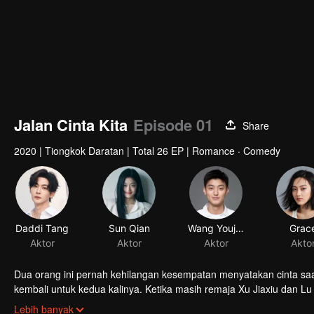
Jalan Cinta Kita
Episode 01
Share
2020
|
Tiongkok Daratan
|
Total 26 EP
|
Romance · Comedy
Daddi Tang
Sun Qian
Aktor
Aktor
Dua orang ini pernah kehilangan kesempatan menyatakan cinta saa
kembali untuk kedua kalinya. Ketika masih remaja Xu Jiaxiu dan
masing-masing. Ketika lulus sekolah, mereka hilang kontak. Waktu 
Lebih banyak