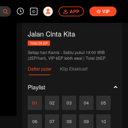
APP
VIP
ID
Jalan Cinta Kita
Total 26 EP
Setiap hari Kamis - Sabtu pukul 19:00 WIB 
(2EP/hari), VIP 6EP lebih awal | Total 26EP
Daftar putar
Klip Eksklusif
Playlist
01
02
03
04
05
06
07
08
09
10