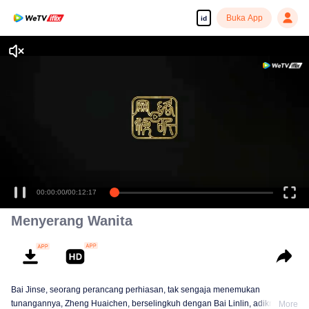
Buka App
id
Tonton dengan kualitas tinggi dan lancar
00:00:00
/
00:12:17
Menyerang Wanita
Bai Jinse, seorang perancang perhiasan, tak sengaja menemukan
tunangannya, Zheng Huaichen, berselingkuh dengan Bai Linlin, adiknya.
More