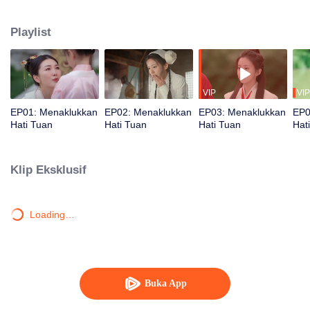
berubah jadi rindu?
Playlist
VIP
VIP
EP01: Menaklukkan
EP02: Menaklukkan
EP03: Menaklukkan
EP0
Hati Tuan
Hati Tuan
Hati Tuan
Hat
Klip Eksklusif
Loading…
Buka App