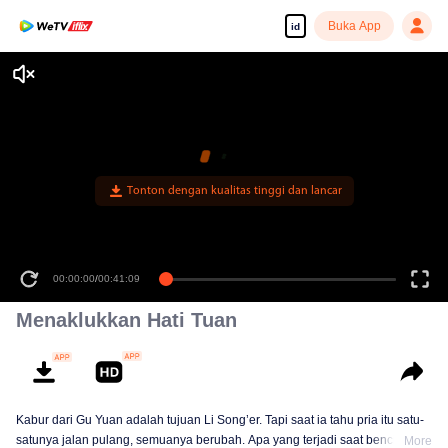
Buka App
id
Tonton dengan kualitas tinggi dan lancar
00:00:00
/
00:41:09
Menaklukkan Hati Tuan
Kabur dari Gu Yuan adalah tujuan Li Song’er. Tapi saat ia tahu pria itu satu-
satunya jalan pulang, semuanya berubah. Apa yang terjadi saat benci
More