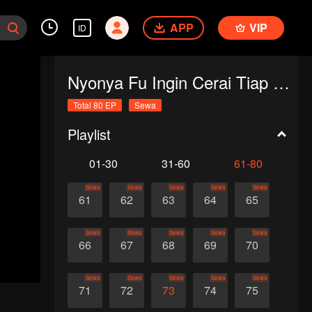
APP
VIP
ID
Nyonya Fu Ingin Cerai Tiap Hari
Total 80 EP
Sewa
Playlist
01-30
31-60
61-80
Sewa
Sewa
Sewa
Sewa
Sewa
61
62
63
64
65
Sewa
Sewa
Sewa
Sewa
Sewa
66
67
68
69
70
Sewa
Sewa
Sewa
Sewa
Sewa
71
72
73
74
75