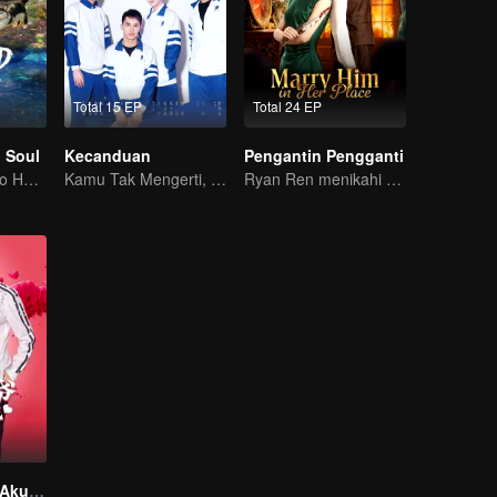
Total 15 EP
Total 24 EP
 Soul
Kecanduan
Pengantin Pengganti
Seven Tan & Neo Hou ubah benci jadi cinta
Kamu Tak Mengerti, Ini Juga Cinta
Ryan Ren menikahi wanita beridentitas ganda?
Jangan Kecup Aku Tuan Iblis