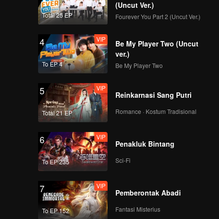
(Uncut Ver.)
Total 25 EP
Fourever You Part 2 (Uncut Ver.)
VIP
4
Be My Player Two (Uncut
ver.)
To EP 4
Be My Player Two
VIP
5
Reinkarnasi Sang Putri
Romance · Kostum Tradisional
Total 21 EP
VIP
6
Penakluk Bintang
Sci-Fi
To EP 235
VIP
7
Pemberontak Abadi
Fantasi Misterius
To EP 152