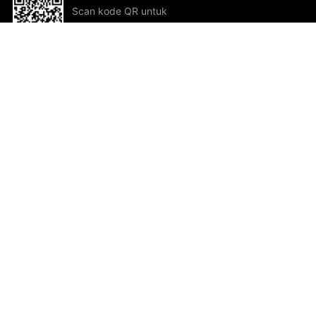
Scan kode QR untuk
mengunduh sekarang!
Bantuan dan Umpan Balik
Te
Saran
Kar
Ik
Al
ted.