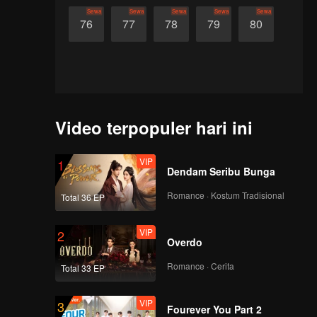
Sewa
Sewa
Sewa
Sewa
Sewa
76
77
78
79
80
Video terpopuler hari ini
VIP
1
Dendam Seribu Bunga
Romance · Kostum Tradisional
Total 36 EP
VIP
2
Overdo
Romance · Cerita
Total 33 EP
VIP
3
Fourever You Part 2