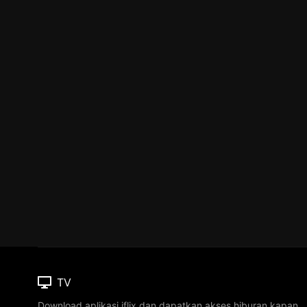
TV
Download aplikasi iflix dan dapatkan akses hiburan kapan