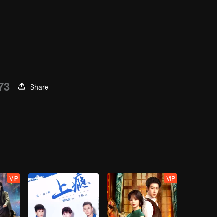
73
Share
VIP
VIP