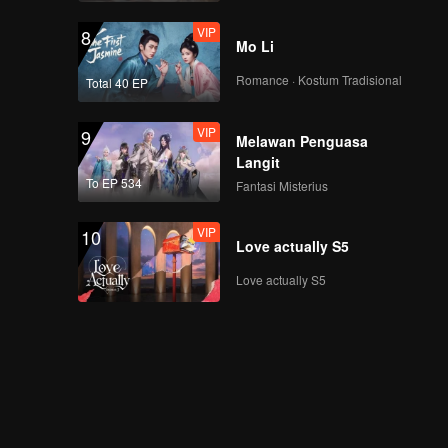
VIP
8
Mo Li
Romance · Kostum Tradisional
Total 40 EP
VIP
9
Melawan Penguasa
Langit
To EP 534
Fantasi Misterius
VIP
10
Love actually S5
Love actually S5