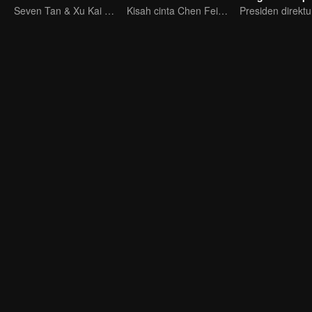
Seven Tan & Xu Kai kerja bareng di kantor
Kisah cinta Chen Feiyu & Sun Qian nan romantis