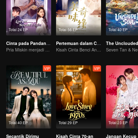
Total 24 EP
Total 56 EP
Total 40 EP
Cinta pada Pandangan Kedua
Pertemuan dalam Cita Rasa
The Unclouded
Pria Miskin menjadi CEO untuk mengejar Mantannya
Kisah Cinta Benci Antara Mike dan Mao Xiaotong
VIP
VIP
Total 40 EP
Total 29 EP
Total 23 EP
Secantik Dirimu
Kisah Cinta 70-an