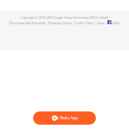
menerbitkan karyanya. Suatu malam, sebuah pembunuhan terjadi dan Chen
Chao pun menjadi tersangka. Ketika dia dipanggil ke kantor polisi dan
diinterogasi, dia bersumpah iyu bukan perbuatannya, melainkan salah satu
Copyright © 2016-
2026
Image Future Investment (HK) Limited.
karakter dari bukunya, yang menjadi hidup. Tidak hanya itu, ia juga menjadi
Persyaratan dan Ketentuan
|
Perjanjian privasi
|
Cookie Policy
|
Saran
|
@
iflix
sasaran para karakter yang ingin balas dendam dan bertekad untuk
mengakhiri hidupnya. Akankah Chen Chao selamat dari situasi mencekam
ini?
Buka App