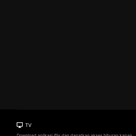
TV
Download aplikasi iflix dan dapatkan akses hiburan kapan