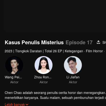
Kasus Penulis Misterius
Episode 17
S
2023
|
Tiongkok Daratan
|
Total 26 EP
|
Ketegangan · Film Horror ·
Wang Peigen
Zhou Rongqian
Li Jiafan
Aktor
Aktor
Aktor
Chen Chao adalah seorang penulis cerita horor dan menegangkan.
menerbitkan karyanya. Suatu malam, sebuah pembunuhan terjadi da
diinterogasi, dia bersumpah iyu bukan perbuatannya, melainkan sala
Lebih banyak