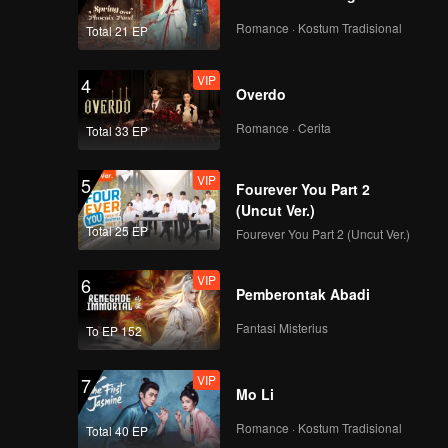
si
Romance · Kostum Tradisional
Total 21 EP
VIP
4
Overdo
Romance · Cerita
Total 33 EP
VIP
5
Fourever You Part 2
(Uncut Ver.)
Total 25 EP
Fourever You Part 2 (Uncut Ver.)
VIP
6
Pemberontak Abadi
Fantasi Misterius
To EP 152
VIP
7
Mo Li
Romance · Kostum Tradisional
Total 40 EP