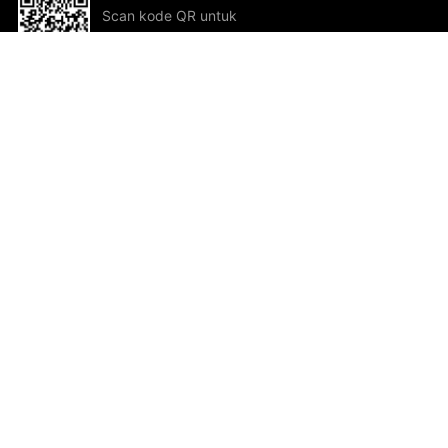
Scan kode QR untuk
mengunduh sekarang!
Bantuan dan Umpan Balik
Te
Saran
Kar
Ik
Al
ted.