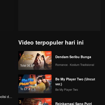
Video terpopuler hari ini
VIP
1
Dendam Seribu Bunga
Romance · Kostum Tradisional
Total 36 EP
VIP
2
Be My Player Two (Uncut
ver.)
To EP 4
Be My Player Two
olisi dan
VIP
3
 juga
Reinkarnasi Sang Putri