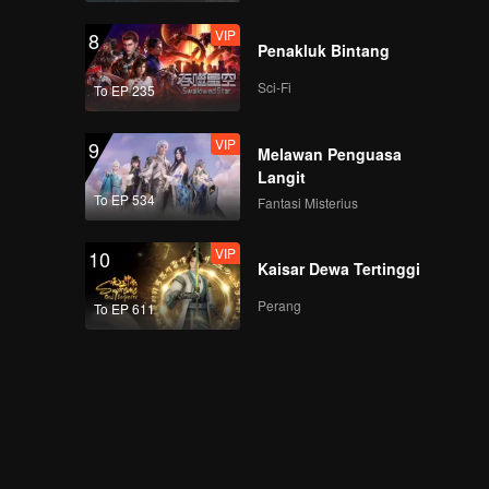
VIP
8
Penakluk Bintang
Sci-Fi
To EP 235
VIP
9
Melawan Penguasa
Langit
To EP 534
Fantasi Misterius
VIP
10
Kaisar Dewa Tertinggi
Perang
To EP 611