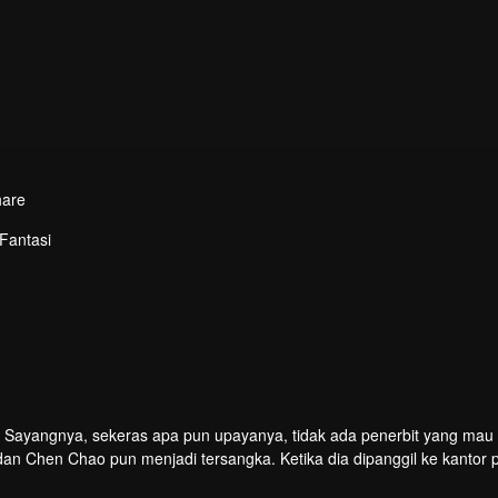
hare
 Fantasi
 Sayangnya, sekeras apa pun upayanya, tidak ada penerbit yang mau
n Chen Chao pun menjadi tersangka. Ketika dia dipanggil ke kantor p
h satu karakter dari bukunya, yang menjadi hidup. Tidak hanya itu, ia