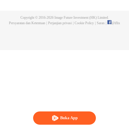
menerbitkan karyanya. Suatu malam, sebuah pembunuhan terjadi dan Chen
Chao pun menjadi tersangka. Ketika dia dipanggil ke kantor polisi dan
diinterogasi, dia bersumpah iyu bukan perbuatannya, melainkan salah satu
Copyright © 2016-
2026
Image Future Investment (HK) Limited.
karakter dari bukunya, yang menjadi hidup. Tidak hanya itu, ia juga menjadi
Persyaratan dan Ketentuan
|
Perjanjian privasi
|
Cookie Policy
|
Saran
|
@
iflix
sasaran para karakter yang ingin balas dendam dan bertekad untuk
mengakhiri hidupnya. Akankah Chen Chao selamat dari situasi mencekam
ini?
Buka App