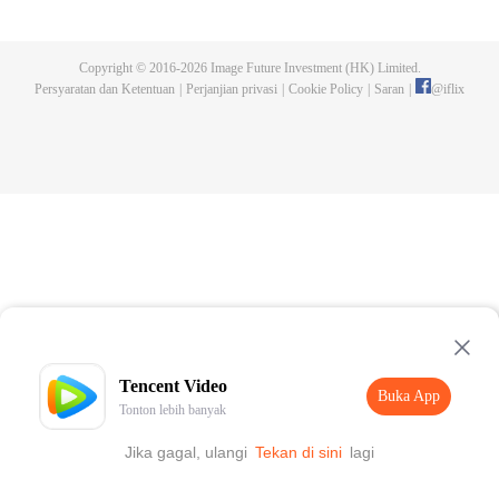
menerbitkan karyanya. Suatu malam, sebuah pembunuhan terjadi dan Chen
Chao pun menjadi tersangka. Ketika dia dipanggil ke kantor polisi dan
diinterogasi, dia bersumpah iyu bukan perbuatannya, melainkan salah satu
Copyright © 2016-
2026
Image Future Investment (HK) Limited.
karakter dari bukunya, yang menjadi hidup. Tidak hanya itu, ia juga menjadi
Persyaratan dan Ketentuan
|
Perjanjian privasi
|
Cookie Policy
|
Saran
|
@
iflix
sasaran para karakter yang ingin balas dendam dan bertekad untuk
mengakhiri hidupnya. Akankah Chen Chao selamat dari situasi mencekam
ini?
Tencent Video
Buka App
Tonton lebih banyak
Jika gagal, ulangi
Tekan di sini
lagi
Buka App