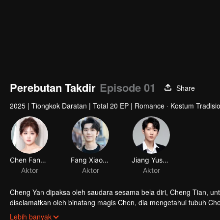
Perebutan Takdir
Episode 01
Share
2025
|
Tiongkok Daratan
|
Total 20 EP
|
Romance · Kostum Tradision
Chen Fangtong
Aktor
Cheng Yan dipaksa oleh saudara sesama bela diri, Cheng Tian, unt
diselamatkan oleh binatang magis Chen, dia mengetahui tubuh C
melawan Sha, dan akhirnya menyegel Sha demi kedamaian tiga du
Lebih banyak