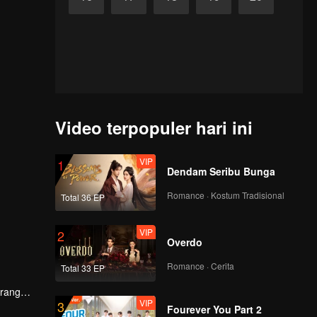
Video terpopuler hari ini
VIP
1
Dendam Seribu Bunga
Romance · Kostum Tradisional
Total 36 EP
VIP
2
Overdo
Romance · Cerita
Total 33 EP
erang
VIP
3
Fourever You Part 2