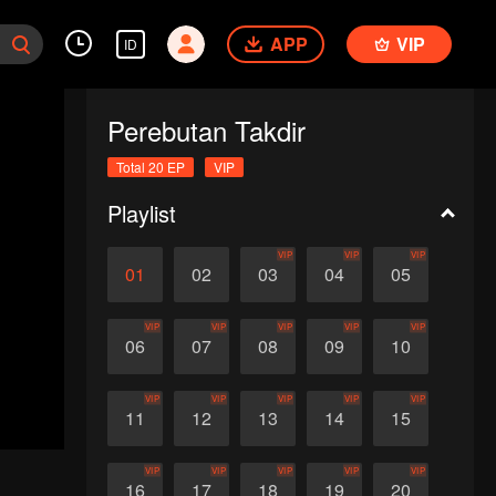
APP
VIP
ID
Perebutan Takdir
Total 20 EP
VIP
Playlist
VIP
VIP
VIP
01
02
03
04
05
VIP
VIP
VIP
VIP
VIP
06
07
08
09
10
VIP
VIP
VIP
VIP
VIP
11
12
13
14
15
VIP
VIP
VIP
VIP
VIP
16
17
18
19
20