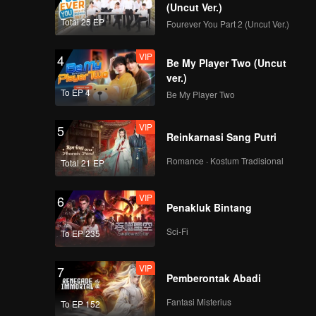
(Uncut Ver.)
Total 25 EP
Fourever You Part 2 (Uncut Ver.)
VIP
4
Be My Player Two (Uncut
ver.)
To EP 4
Be My Player Two
VIP
5
Reinkarnasi Sang Putri
Romance · Kostum Tradisional
Total 21 EP
VIP
6
Penakluk Bintang
Sci-Fi
To EP 235
VIP
7
Pemberontak Abadi
Fantasi Misterius
To EP 152