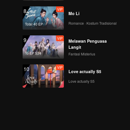
VIP
8
Mo Li
Romance · Kostum Tradisional
Total 40 EP
VIP
9
Melawan Penguasa
Langit
To EP 534
Fantasi Misterius
VIP
10
Love actually S5
Love actually S5