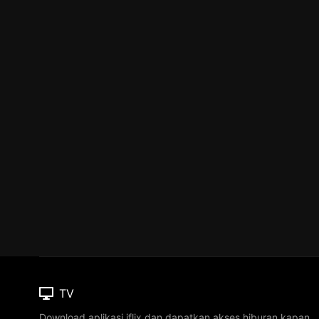
TV
Download aplikasi iflix dan dapatkan akses hiburan kapan