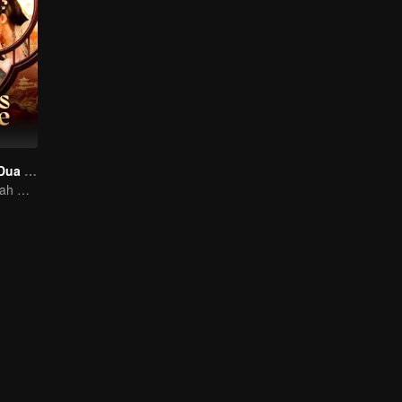
Gema Cinta di Dua Dunia
Blogger Penjelajah Waktu Mengejar Tuan Muda yang Licik