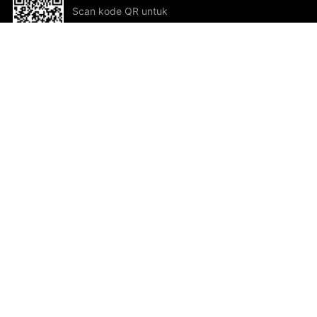
Scan kode QR untuk
mengunduh sekarang!
Bantuan dan Umpan Balik
Te
Saran
Kar
Ik
Al
ted.