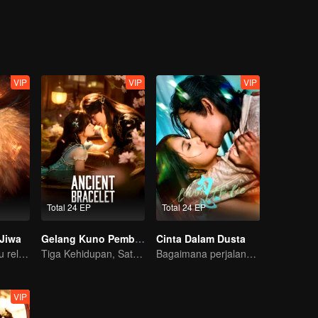
VIP
VIP
VIP
Total 24 EP
Total 24 EP
 Jiwa
Gelang Kuno Pembawa Cinta
Cinta Dalam Dusta
Gadis yatim piatu rela menyerahkan dirinya untuk mengikat diri dengan Siluman Buas?
Tiga Kehidupan, Satu Perasaan yang Tak Berubah
Bagaimana perjalana pelukis misterius balas dendam?
VIP