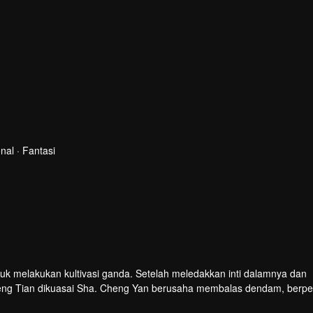
al · Fantasi
uk melakukan kultivasi ganda. Setelah meledakkan inti dalamnya dan
heng Tian dikuasai Sha. Cheng Yan berusaha membalas dendam, berp
nia.