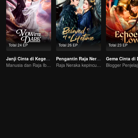
Total 24 EP
Total 26 EP
Total 23 EP
Janji Cinta di Kegelapan
Pengantin Raja Neraka
Manusia dan Raja Iblis yang saling jatuh cinta melawan segala takdir...
Raja Neraka kepincut Siluman Rusa, gimana kisah lanjutannya?