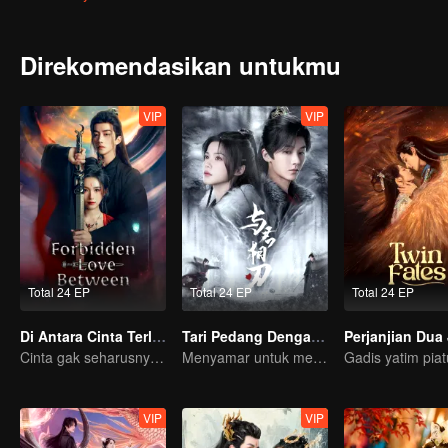
Direkomendasikan untukmu
VIP
VIP
Total 24 EP
Total 24 EP
Total 24 EP
Di Antara Cinta Terlarang
Tari Pedang Denganmu
Perjanjian Dua
Cinta gak seharusnya ada antara mereka
Menyamar untuk membunuh
VIP
VIP