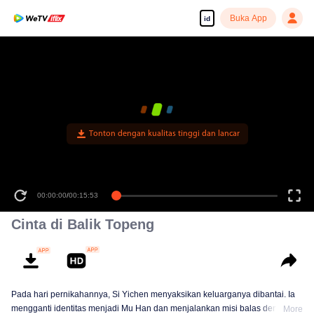
Buka App
id
Tonton dengan kualitas tinggi dan lancar
00:00:00
/
00:15:53
Cinta di Balik Topeng
Pada hari pernikahannya, Si Yichen menyaksikan keluarganya dibantai. Ia
mengganti identitas menjadi Mu Han dan menjalankan misi balas dendam.
More