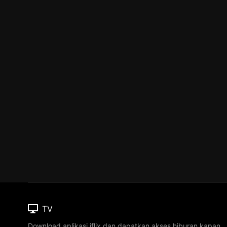
TV
Download aplikasi iflix dan dapatkan akses hiburan kapan