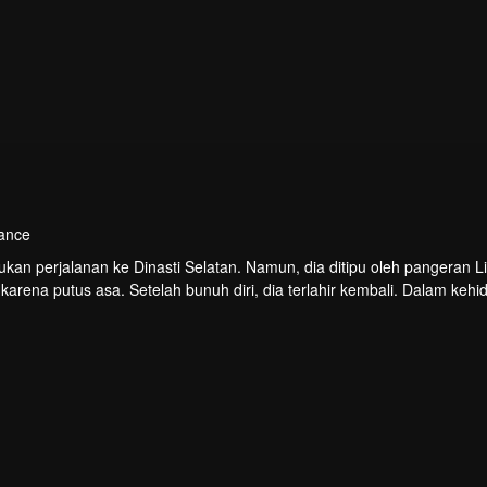
mance
kan perjalanan ke Dinasti Selatan. Namun, dia ditipu oleh pangeran L
arena putus asa. Setelah bunuh diri, dia terlahir kembali. Dalam keh
 membalaskan dendamnya?