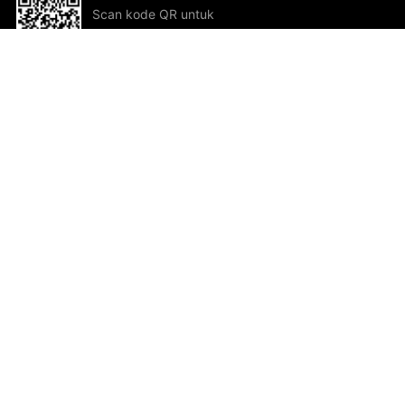
Scan kode QR untuk
mengunduh sekarang!
Bantuan dan Umpan Balik
Te
Saran
Kar
Ik
Al
ted.