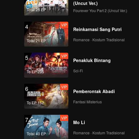
(Uncut Ver.)
Total 25 EP
Fourever You Part 2 (Uncut Ver.)
VIP
4
Reinkarnasi Sang Putri
Romance · Kostum Tradisional
Total 21 EP
VIP
5
Penakluk Bintang
Sci-Fi
To EP 235
VIP
6
Pemberontak Abadi
Fantasi Misterius
To EP 152
VIP
7
Mo Li
Romance · Kostum Tradisional
Total 40 EP