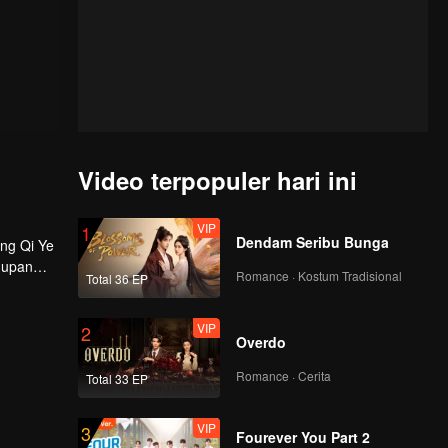
Video terpopuler hari ini
VIP
1
Dendam Seribu Bunga
ing Qi Ye
idupan
Romance · Kostum Tradisional
Total 36 EP
VIP
2
Overdo
Romance · Cerita
Total 33 EP
VIP
3
Fourever You Part 2