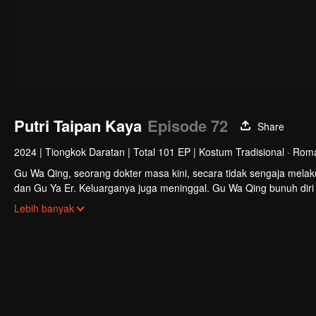
Putri Taipan Kaya
Episode 72
Share
2024
|
Tiongkok Daratan
|
Total 101 EP
|
Kostum Tradisional · Ro
Gu Wa Qing, seorang dokter masa kini, secara tidak sengaja melaku
dan Gu Ya Er. Keluarganya juga meninggal. Gu Wa Qing bunuh diri k
baru ini, bagaimana Gu Wan Qing akan menebus kesalahan dan
Lebih banyak