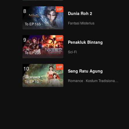
VIP
8
Dunia Roh 2
Fantasi Misterius
To EP 165
VIP
9
Penakluk Bintang
Sci-Fi
To EP 235
VIP
10
Sang Ratu Agung
Romance · Kostum Tradisional · Fantasi
To EP 10