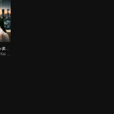
Secantik Dirimu (Eng. Ver)
Seven Tan & Xu Kai kerja bareng di kantor