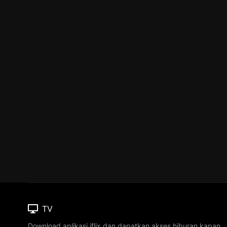
TV
Download aplikasi iflix dan dapatkan akses hiburan kapan