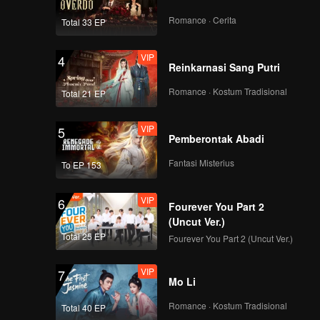
Romance · Cerita
Total 33 EP
VIP
4
Reinkarnasi Sang Putri
Romance · Kostum Tradisional
Total 21 EP
VIP
5
Pemberontak Abadi
Fantasi Misterius
To EP 153
VIP
6
Fourever You Part 2
(Uncut Ver.)
Total 25 EP
Fourever You Part 2 (Uncut Ver.)
VIP
7
Mo Li
Romance · Kostum Tradisional
Total 40 EP