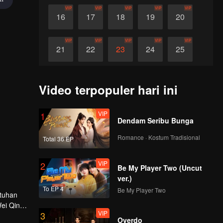
VIP
VIP
VIP
VIP
VIP
16
17
18
19
20
VIP
VIP
VIP
VIP
VIP
21
22
23
24
25
VIP
VIP
VIP
VIP
VIP
26
27
28
29
30
Video terpopuler hari ini
VIP
1
Dendam Seribu Bunga
Romance · Kostum Tradisional
Total 36 EP
VIP
2
Be My Player Two (Uncut
ver.)
To EP 4
Be My Player Two
ntuhan
Wei Qing
VIP
3
usia 19
Overdo