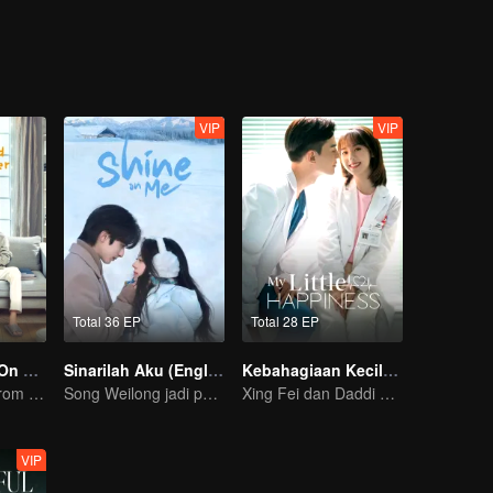
VIP
VIP
Total 36 EP
Total 28 EP
Put Your Head On My Shoulder (Eng Dub)
Sinarilah Aku (English Ver.)
Kebahagiaan Kecilku (Eng Ver.）
It was adapted from the same series of novels as "A Love so Beautiful"
Song Weilong jadi pemuja rahasia Zhao Jinmai
Xing Fei dan Daddi Tang: Kisah Cinta Manis
VIP