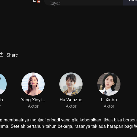
Share
ia
Yang Xinying
Hu Wenzhe
Li Xinbo
r
Aktor
Aktor
Aktor
 membuatnya menjadi pribadi yang gila kebersihan, tidak bisa berse
nma. Setelah bertahun-tahun bekerja, rasanya tak ada harapan bagi 
, ia mabuk secara tidak sengaja dan bertemu Zhou Shi, murid seni ber