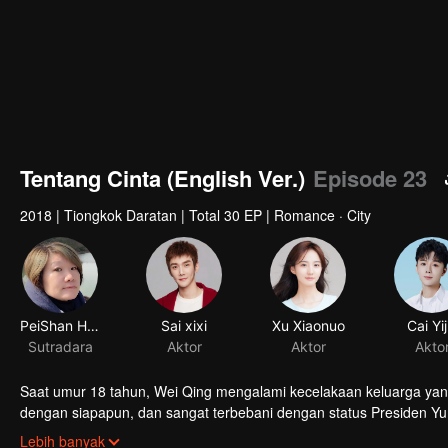
Tentang Cinta (English Ver.)
Episode 23
2018
|
Tiongkok Daratan
|
Total 30 EP
|
Romance · City
PeiShan Hsu
Sai xixi
Xu Xiaonuo
Cai Yij
Sutradara
Aktor
Aktor
Akto
Saat umur 18 tahun, Wei Qing mengalami kecelakaan keluarga yang
dengan siapapun, dan sangat terbebani dengan status Presiden Yu
untuk kembali normal. Namun saat dirinya menginjak usia 28 tahun
Lebih banyak