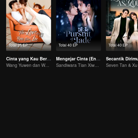
Total 28 EP
Total 40 EP
Total 40 EP
Cinta yang Kau Berikan (English Ver.)
Mengejar Cinta (English Ver.)
Wang Yuwen dan Wang Ziqi Kembali Berpasangan
Sandiwara Tian Xiwei dan Zhang Linghe berubah jadi cinta