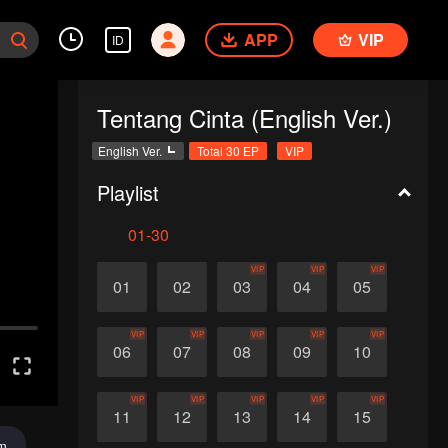
APP
VIP
ID
Tentang Cinta (English Ver.)
English Ver.
Total 30 EP
VIP
Playlist
01-30
VIP
VIP
VIP
01
02
03
04
05
VIP
VIP
VIP
VIP
VIP
06
07
08
09
10
VIP
VIP
VIP
VIP
VIP
11
12
13
14
15