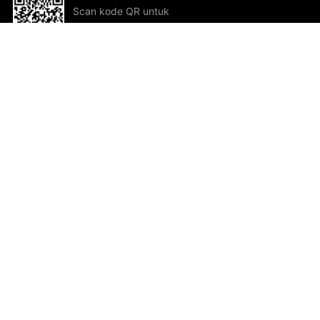
Scan kode QR untuk
mengunduh sekarang!
Bantuan dan Umpan Balik
Te
Saran
Kar
Ik
Al
ted.