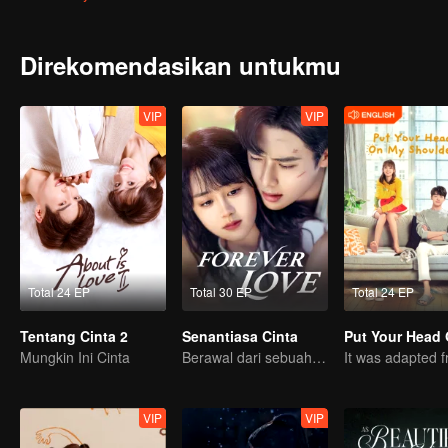
tahun yang mengubah hidupnya.
Direkomendasikan untukmu
VIP
VIP
Total 24 EP
Total 30 EP
Total 24 EP
Tentang Cinta 2
Senantiasa Cinta
Mungkin Ini Cinta
Berawal dari sebuah ciuman
VIP
VIP