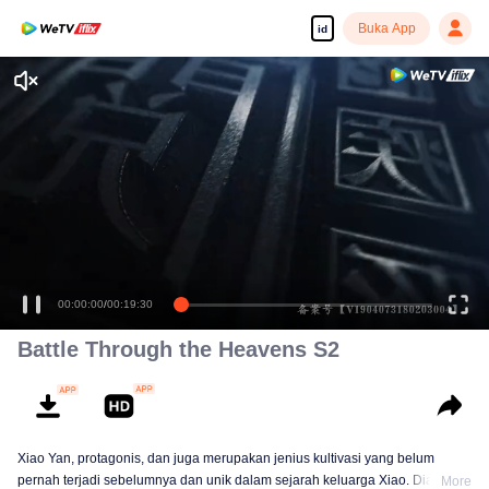
Buka App
id
Tonton dengan kualitas tinggi dan lancar
00:00:00
/
00:19:30
Battle Through the Heavens S2
Xiao Yan, protagonis, dan juga merupakan jenius kultivasi yang belum
pernah terjadi sebelumnya dan unik dalam sejarah keluarga Xiao. Dia mulai
More