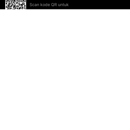
Scan kode QR untuk
mengunduh sekarang!
Bantuan dan Umpan Balik
Te
Saran
Kar
Ik
Al
ted.