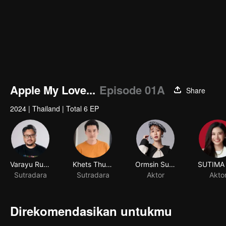
Apple My Love...
Episode 01A
Share
2024
|
Thailand
|
Total 6 EP
Varayu Rukskul
Khets Thunthup
Ormsin Supitcha Limsommut
Sutradara
Sutradara
Aktor
Akto
Direkomendasikan untukmu