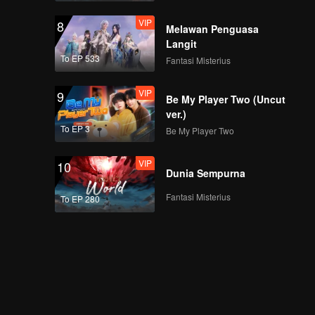
EP03D: Apple My
VIP
8
Love...
Melawan Penguasa
Langit
To EP 533
Fantasi Misterius
EP04A: Apple My
VIP
9
Love...
Be My Player Two (Uncut
ver.)
To EP 3
Be My Player Two
EP04B: Apple My
VIP
10
Love...
Dunia Sempurna
Fantasi Misterius
To EP 280
EP04C: Apple My
Love...
EP04D: Apple My
Love...