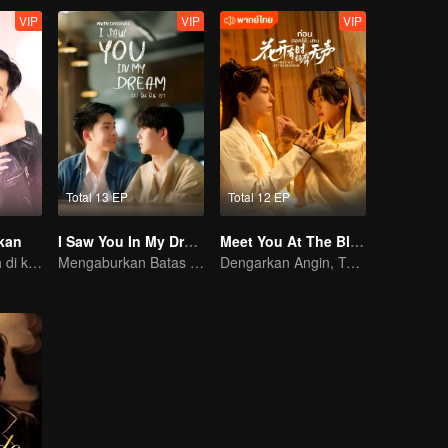
VIP
VIP
VIP
Total 13 EP
Total 12 EP
kan
I Saw You In My Dream
Meet You At The Blossom (Thai Ver.)
Galau pilih jodoh di kota kecil
Mengaburkan Batas Antara Mimpi dan Realitas
Dengarkan Angin, Tunggu Bunga Mekar