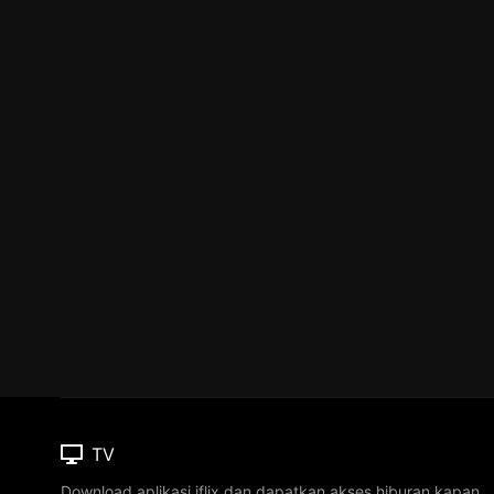
TV
Download aplikasi iflix dan dapatkan akses hiburan kapan