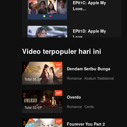
EP01C: Apple My
Love...
EP01D: Apple My
Love...
Video terpopuler hari ini
EP02A: Apple My
VIP
1
Love...
Dendam Seribu Bunga
Romance · Kostum Tradisional
Total 36 EP
EP02B: Apple My
VIP
2
Love...
Overdo
Romance · Cerita
Total 33 EP
EP02C: Apple My
VIP
3
Love...
Fourever You Part 2