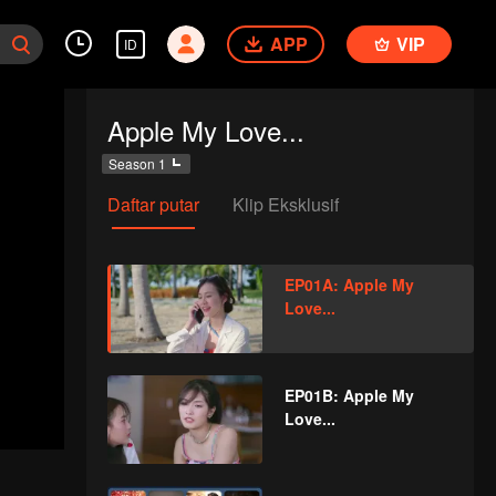
APP
VIP
ID
Apple My Love...
Season 1
Daftar putar
Klip Eksklusif
EP01A: Apple My
Love...
EP01B: Apple My
Love...