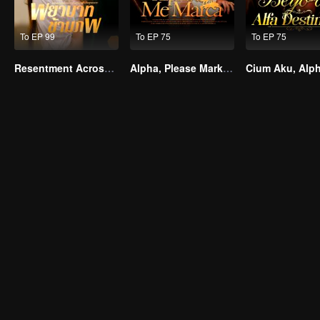
To EP 99
To EP 75
To EP 75
Resentment Across Worlds
Alpha, Please Mark Me