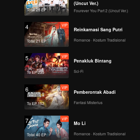
(Uncut Ver.)
Total 25 EP
Fourever You Part 2 (Uncut Ver.)
EP02D: Apple My
VIP
4
Love...
Reinkarnasi Sang Putri
Romance · Kostum Tradisional
Total 21 EP
EP03A: Apple My
VIP
5
Love...
Penakluk Bintang
Sci-Fi
To EP 235
EP03B: Apple My
VIP
6
Love...
Pemberontak Abadi
Fantasi Misterius
To EP 152
EP03C: Apple My
VIP
7
Love...
Mo Li
Romance · Kostum Tradisional
Total 40 EP