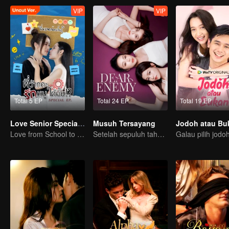
VIP
VIP
Total 5 EP
Total 24 EP
Total 19 EP
Love Senior Special Episode （Uncut Ver.)
Musuh Tersayang
Jodoh atau Bu
Love from School to Workplace
Setelah sepuluh tahun, sahabat sejoli ini bertemu kembali..