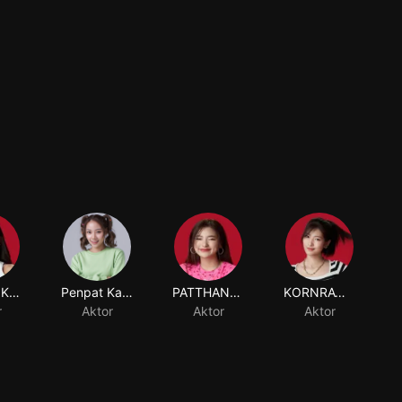
SUTIMA KORKIATVANICH
Penpat Kairapee
PATTHANARAT KETKAEW
KORNRAWEE WONGTRAKUL
r
Aktor
Aktor
Aktor