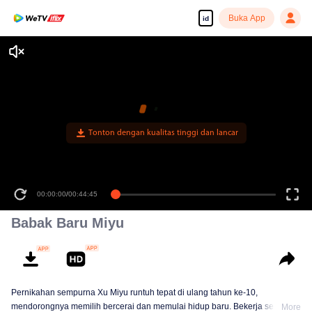
Buka App
id
Tonton dengan kualitas tinggi dan lancar
00:00:00
/
00:44:45
Babak Baru Miyu
Pernikahan sempurna Xu Miyu runtuh tepat di ulang tahun ke-10,
mendorongnya memilih bercerai dan memulai hidup baru. Bekerja sebagai
More