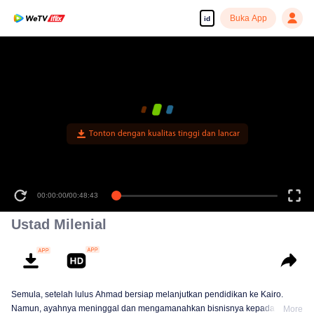
Buka App
id
Tonton dengan kualitas tinggi dan lancar
00:00:00
/
00:48:43
Ustad Milenial
Semula, setelah lulus Ahmad bersiap melanjutkan pendidikan ke Kairo.
Namun, ayahnya meninggal dan mengamanahkan bisnisnya kepada
More