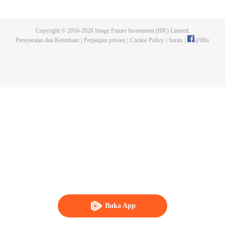
kejuaraan tersebut. Serangan makhluk buas yang dikendalikan dan
pembunuhan pendekar-pendekar tangguh yang terjadi kemudian,
mengungkap fakta keterlibatan Sekte Evolusi Surgawi. Menjadi tugas Chu
Copyright © 2016-
2026
Image Future Investment (HK) Limited.
Xingyun menghadapi rintangan itu dan menjadi pendekar nomor wahid di
Persyaratan dan Ketentuan
|
Perjanjian privasi
|
Cookie Policy
|
Saran
|
@
iflix
rimba persilatan.
Buka App