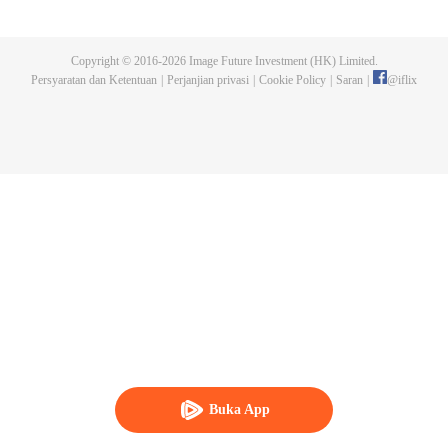
dan tidak meninggalkannya. Tapi dia tidak menyangka gurunya akan
dibunuh. Kini tidak ada yang bisa melindunginya lagi. Chen Feng lalu
mengabdikan diri untuk menjaga makam gurunya selama lima tahun.
Copyright © 2016-
2026
Image Future Investment (HK) Limited.
Namun ia justru menemukan sang guru memalsukan kematiannya. Ia juga
Persyaratan dan Ketentuan
|
Perjanjian privasi
|
Cookie Policy
|
Saran
|
@
iflix
menemukan darah naga tertinggi serta bejana ritual kuno misterius yang
ditinggalkan gurunya. Chen Feng lalu bangkit dan memulai perjalanan
untuk menemukan gurunya dan menjadi kuat.
Buka App