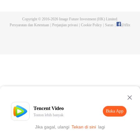
dan tidak meninggalkannya. Tapi dia tidak menyangka gurunya akan
dibunuh. Kini tidak ada yang bisa melindunginya lagi. Chen Feng lalu
mengabdikan diri untuk menjaga makam gurunya selama lima tahun.
Copyright © 2016-
2026
Image Future Investment (HK) Limited.
Namun ia justru menemukan sang guru memalsukan kematiannya. Ia juga
Persyaratan dan Ketentuan
|
Perjanjian privasi
|
Cookie Policy
|
Saran
|
@
iflix
menemukan darah naga tertinggi serta bejana ritual kuno misterius yang
ditinggalkan gurunya. Chen Feng lalu bangkit dan memulai perjalanan
untuk menemukan gurunya dan menjadi kuat.
Tencent Video
Buka App
Tonton lebih banyak
Jika gagal, ulangi
Tekan di sini
lagi
Buka App