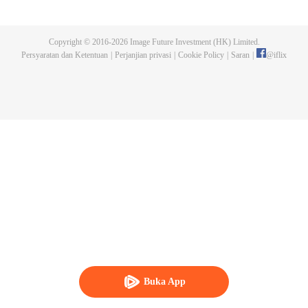
dan tidak meninggalkannya. Tapi dia tidak menyangka gurunya akan
dibunuh. Kini tidak ada yang bisa melindunginya lagi. Chen Feng lalu
mengabdikan diri untuk menjaga makam gurunya selama lima tahun.
Copyright © 2016-
2026
Image Future Investment (HK) Limited.
Namun ia justru menemukan sang guru memalsukan kematiannya. Ia juga
Persyaratan dan Ketentuan
|
Perjanjian privasi
|
Cookie Policy
|
Saran
|
@
iflix
menemukan darah naga tertinggi serta bejana ritual kuno misterius yang
ditinggalkan gurunya. Chen Feng lalu bangkit dan memulai perjalanan
untuk menemukan gurunya dan menjadi kuat.
Buka App