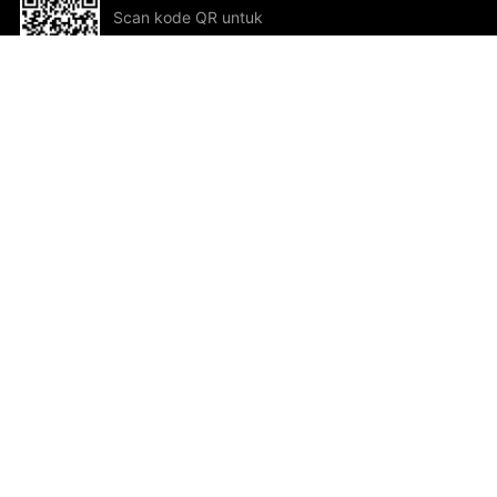
Scan kode QR untuk
mengunduh sekarang!
Bantuan dan Umpan Balik
Te
Saran
Kar
Ik
Al
ted.