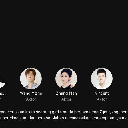
Wang Churan
Wang Yizhe
Zhang Nan
Vincent
r
Aktor
Aktor
Aktor
ini menceritakan kisah seorang gadis muda bernama Yao Zijin, yang me
, dia bertekad kuat dan perlahan-lahan meningkatkan kemampuannya 
an dan terlibat cinta. Selain jalinan hubungan asmaranya dengan Zhu