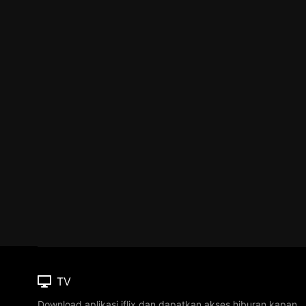
TV
Download aplikasi iflix dan dapatkan akses hiburan kapan