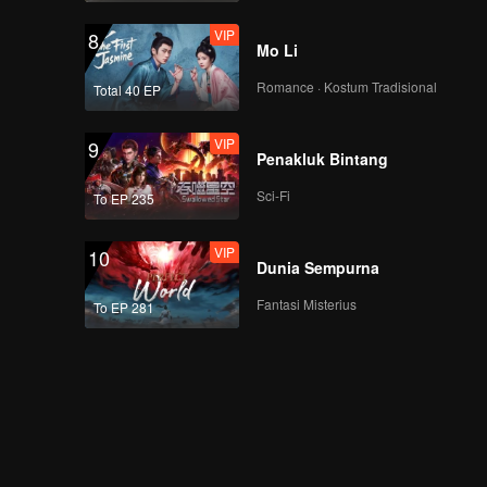
VIP
8
Mo Li
Romance · Kostum Tradisional
Total 40 EP
VIP
9
Penakluk Bintang
Sci-Fi
To EP 235
VIP
10
Dunia Sempurna
Fantasi Misterius
To EP 281