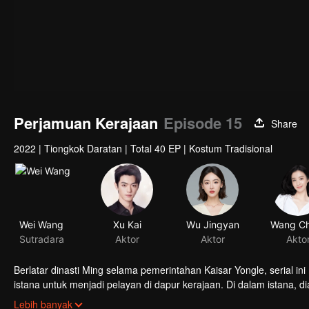
Perjamuan Kerajaan
Episode 15
Share
2022
|
Tiongkok Daratan
|
Total 40 EP
|
Kostum Tradisional
Wei Wang
Xu Kai
Wu Jingyan
Sutradara
Aktor
Aktor
Akto
Berlatar dinasti Ming selama pemerintahan Kaisar Yongle, serial 
istana untuk menjadi pelayan di dapur kerajaan. Di dalam istana
sambil menyempurnakan keahliannya; sekaligus menjalin persahabat
Lebih banyak