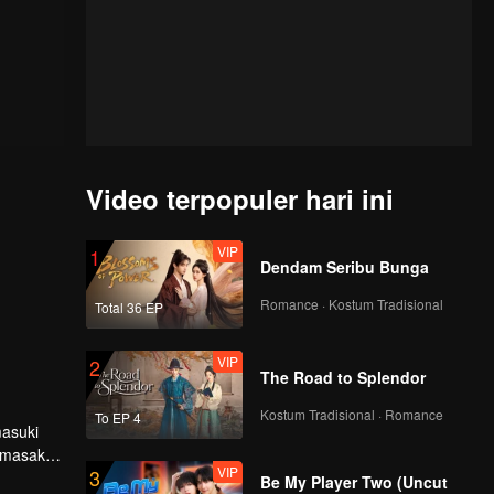
Video terpopuler hari ini
VIP
1
Dendam Seribu Bunga
Romance · Kostum Tradisional
Total 36 EP
VIP
2
The Road to Splendor
Kostum Tradisional · Romance
To EP 4
masuki
memasak
VIP
3
 Zhanji,
Be My Player Two (Uncut