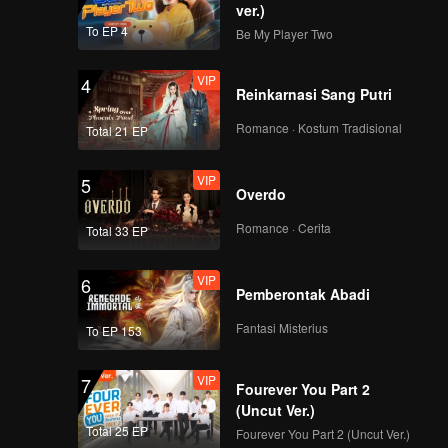
asakan
ver.)
To EP 4
Be My Player Two
VIP
4
Reinkarnasi Sang Putri
Romance · Kostum Tradisional
Total 21 EP
VIP
5
Overdo
Romance · Cerita
Total 33 EP
VIP
6
Pemberontak Abadi
Fantasi Misterius
To EP 153
VIP
7
Fourever You Part 2
(Uncut Ver.)
Total 25 EP
Fourever You Part 2 (Uncut Ver.)