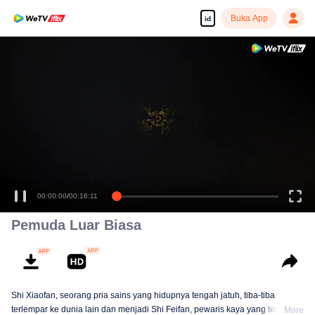
Buka App
id
00:00:00
/
00:16:11
Pemuda Luar Biasa
Shi Xiaofan, seorang pria sains yang hidupnya tengah jatuh, tiba-tiba
terlempar ke dunia lain dan menjadi Shi Feifan, pewaris kaya yang terkenal
More