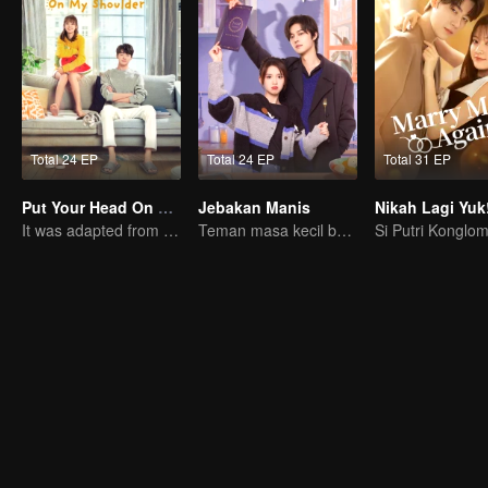
Total 24 EP
Total 24 EP
Total 31 EP
Put Your Head On My Shoulder (Eng Dub)
Jebakan Manis
Nikah Lagi Yuk
It was adapted from the same series of novels as "A Love so Beautiful"
Teman masa kecil bersaing jadi chef terbaik