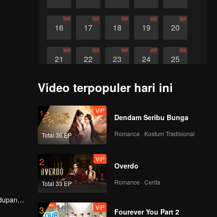
VIP
VIP
VIP
VIP
VIP
16
17
18
19
20
VIP
VIP
VIP
VIP
VIP
21
22
23
24
25
Video terpopuler hari ini
VIP
VIP
VIP
26
27
28
VIP
1
Dendam Seribu Bunga
Romance · Kostum Tradisional
Total 36 EP
VIP
2
Overdo
Romance · Cerita
Total 33 EP
idupan
VIP
3
Fourever You Part 2