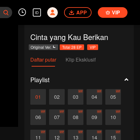
APP
VIP
ID
Cinta yang Kau Berikan
Original Ver.
Total 28 EP
VIP
Daftar putar
Klip Eksklusif
Playlist
VIP
VIP
VIP
01
02
03
04
05
VIP
VIP
VIP
VIP
VIP
06
07
08
09
10
VIP
VIP
VIP
VIP
VIP
11
12
13
14
15