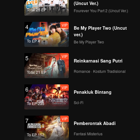
(Uncut Ver.)
Total 25 EP
Fourever You Part 2 (Uncut Ver.)
VIP
4
Be My Player Two (Uncut
ver.)
To EP 4
Be My Player Two
VIP
5
Reinkarnasi Sang Putri
Romance · Kostum Tradisional
Total 21 EP
VIP
6
Penakluk Bintang
Sci-Fi
To EP 235
VIP
7
Pemberontak Abadi
Fantasi Misterius
To EP 152