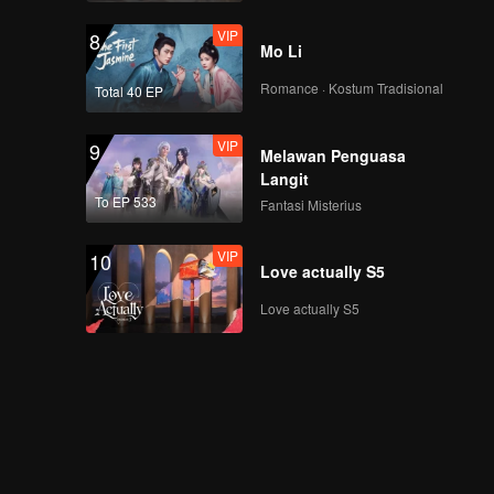
VIP
8
Mo Li
Romance · Kostum Tradisional
Total 40 EP
VIP
9
Melawan Penguasa
Langit
To EP 533
Fantasi Misterius
VIP
10
Love actually S5
Love actually S5