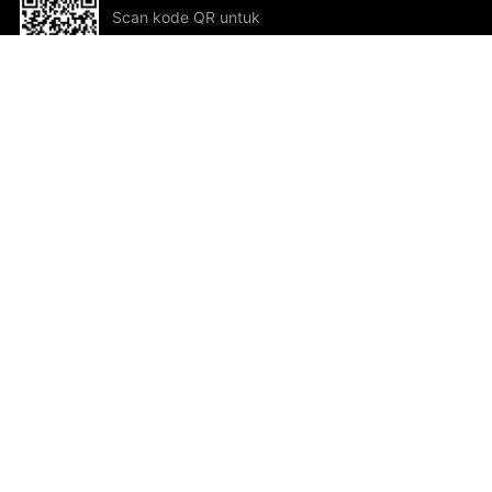
Scan kode QR untuk
mengunduh sekarang!
Bantuan dan Umpan Balik
Te
Saran
Kar
Ik
Al
ted.