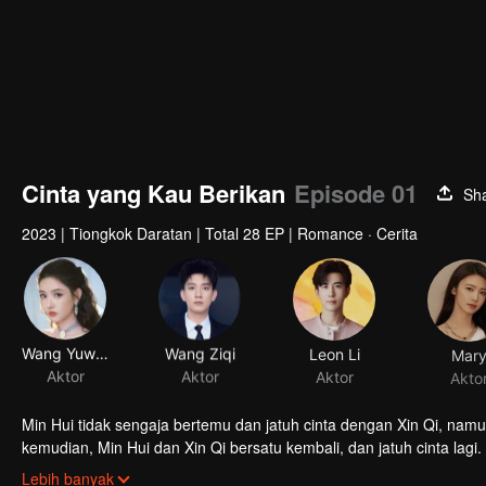
Cinta yang Kau Berikan
Episode 01
Sh
2023
|
Tiongkok Daratan
|
Total 28 EP
|
Romance · Cerita
Wang Yuwen
Wang Ziqi
Leon Li
Mar
Aktor
Aktor
Aktor
Akto
Min Hui tidak sengaja bertemu dan jatuh cinta dengan Xin Qi, na
kemudian, Min Hui dan Xin Qi bersatu kembali, dan jatuh cinta lagi
dan pekerjaan.
Lebih banyak