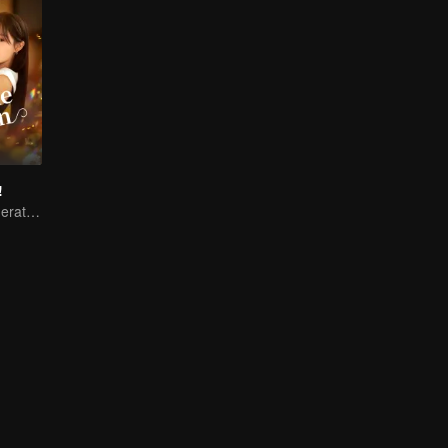
!
Si Putri Konglomerat jatuh cinta pada kembaran mendiang Suaminya?