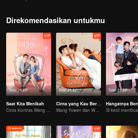
Direkomendasikan untukmu
VIP
VIP
Total 24 EP
Total 28 EP
Total 31 EP
Saat Kita Menikah
Cinta yang Kau Berikan (English Ver.)
Cinta Kontras Wang Ziqi dan Wang Yuwen
Wang Yuwen dan Wang Ziqi Kembali Berpasangan
VIP