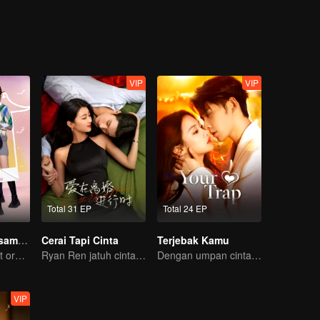
VIP
VIP
Total 31 EP
Total 24 EP
Hangatnya Bersamamu
Cerai Tapi Cinta
Terjebak Kamu
Si kecil membuat orang tua palsu jadi nyata
Ryan Ren jatuh cinta setelah gugat cerai Istrinya?!
Dengan umpan cinta, memancingmu jatuh ke jebakan
VIP