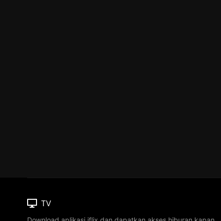
TV
Download aplikasi iflix dan dapatkan akses hiburan kapan