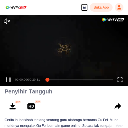
Buka App
id
00:00:00
/
00:20:31
Penyihir Tangguh
Cerita ini berkisah tentang seorang guru olahraga bernama Gu Fei. Murid-
muridnya mengajak Gu Fei bermain game online. Secara tak sengaja dia
More