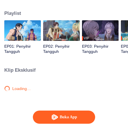
memilih avatar yang berprofesi sebagai penyihir. Dari sana, dimulailah
petualangannya di dunia game sebagai penyihir yang jago duel jarak dekat.
Playlist
VIP
VIP
EP01: Penyihir
EP02: Penyihir
EP03: Penyihir
EP0
Tangguh
Tangguh
Tangguh
Tan
Klip Eksklusif
Loading…
Buka App