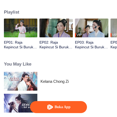
sama dengannya, Liang Junye dan mengajaknya untuk bekerja sama
mengungkap konspirasi dan menjaga wilayahnya.
Playlist
VIP
VIP
EP01: Raja
EP02: Raja
EP03: Raja
EP0
Kepincut Si Buruk
Kepincut Si Buruk
Kepincut Si Buruk
Kep
Rupa (English Ver.)
Rupa (English Ver.)
Rupa (English Ver.)
Rup
You May Like
Kelana Chong Zi
Segel Cinta
Buka App