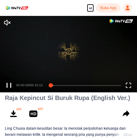
Buka App
id
00:00:00
/
00:10:12
Raja Kepincut Si Buruk Rupa (English Ver.)
Ling Chuxia dalam kesulitan besar. Ia menolak perjodohan keluarga dan
berani melawan kritik. Ia mengenal seorang pria yang punya penyakit yang
More