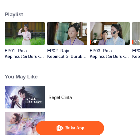
sama dengannya, Liang Junye dan mengajaknya untuk bekerja sama
mengungkap konspirasi dan menjaga wilayahnya.
Playlist
VIP
VIP
EP01: Raja
EP02: Raja
EP03: Raja
EP0
Kepincut Si Buruk
Kepincut Si Buruk
Kepincut Si Buruk
Kep
Rupa (English Ver.)
Rupa (English Ver.)
Rupa (English Ver.)
Rup
You May Like
Segel Cinta
Menimbang Asmara
Buka App