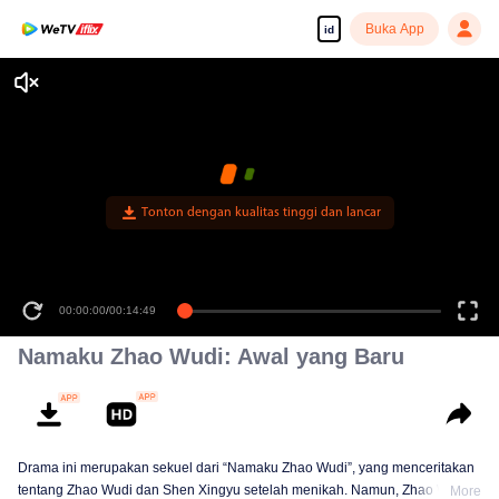
Buka App
id
Tonton dengan kualitas tinggi dan lancar
00:00:00
/
00:14:49
Namaku Zhao Wudi: Awal yang Baru
Drama ini merupakan sekuel dari “Namaku Zhao Wudi”, yang menceritakan
tentang Zhao Wudi dan Shen Xingyu setelah menikah. Namun, Zhao Wudi
More