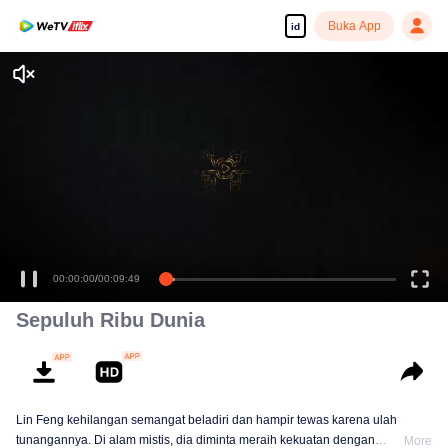
Buka App
id
00:00:00
/
00:09:49
Sepuluh Ribu Dunia
Lin Feng kehilangan semangat beladiri dan hampir tewas karena ulah
tunangannya. Di alam mistis, dia diminta meraih kekuatan dengan
More