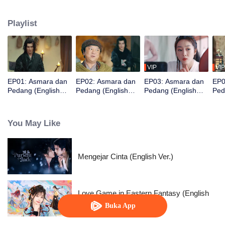
Mereka berdua berusaha mengungkap konspirasi di dunia persilatan.
Namun, adakah masa lalu yang tersembunyi di balik semua ini?
Playlist
VIP
VIP
EP01: Asmara dan
EP02: Asmara dan
EP03: Asmara dan
EP0
Pedang (English
Pedang (English
Pedang (English
Ped
Ver.)
Ver.)
Ver.)
Ver.
You May Like
Mengejar Cinta (English Ver.)
Love Game in Eastern Fantasy (English
Ver.)
Buka App