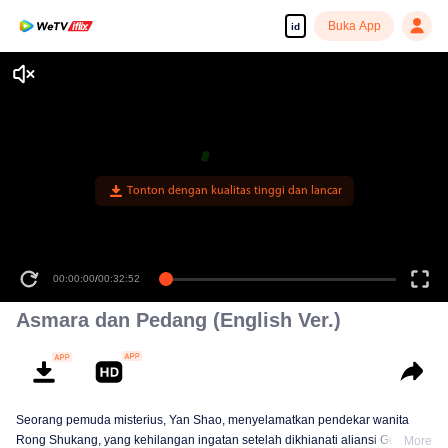
Buka App
id
Tonton dengan kualitas tinggi dan lancar
00:00:00
/
00:32:52
Asmara dan Pedang (English Ver.)
Seorang pemuda misterius, Yan Shao, menyelamatkan pendekar wanita
Rong Shukang, yang kehilangan ingatan setelah dikhianati aliansi Guigu.
More