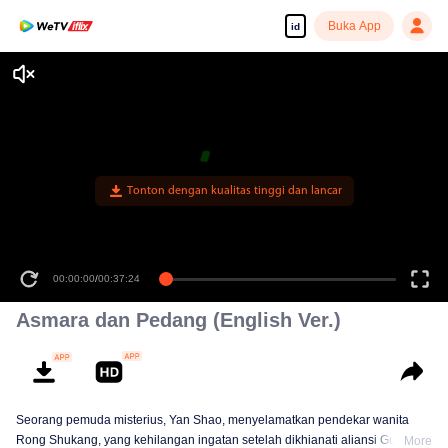
Buka App
id
Tonton dengan kualitas tinggi dan lancar
00:00:00
/
00:37:24
Asmara dan Pedang (English Ver.)
Seorang pemuda misterius, Yan Shao, menyelamatkan pendekar wanita
Rong Shukang, yang kehilangan ingatan setelah dikhianati aliansi Guigu.
More