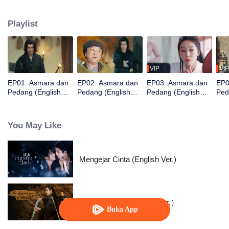
Mereka berdua berusaha mengungkap konspirasi di dunia persilatan.
Namun, adakah masa lalu yang tersembunyi di balik semua ini?
Playlist
VIP
VIP
EP01: Asmara dan
EP02: Asmara dan
EP03: Asmara dan
EP0
Pedang (English
Pedang (English
Pedang (English
Ped
Ver.)
Ver.)
Ver.)
Ver.
You May Like
Mengejar Cinta (English Ver.)
Legenda ShenLi （Eng Ver.）
Buka App